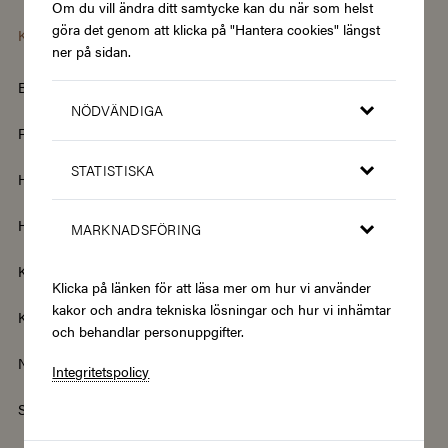
Om du vill ändra ditt samtycke kan du när som helst
göra det genom att klicka på "Hantera cookies" längst
Kategorier
ner på sidan.
Barn & Baby
Böcker & Magasin
NÖDVÄNDIGA
Fordon & Transport
Friskvård
STATISTISKA
Hem & Trädgård
Hemelektronik
Hotell & Resor
Hållbarhet & Second Hand
MARKNADSFÖRING
Kläder & Accessoarer
Kultur & Nöje
Klicka på länken för att läsa mer om hur vi använder
kakor och andra tekniska lösningar och hur vi inhämtar
Kurser
Mat & Dryck
och behandlar personuppgifter.
Nyheter
Renovering & Bygg
Integritetspolicy
Skönhet & Hälsa
Smycken & Klockor