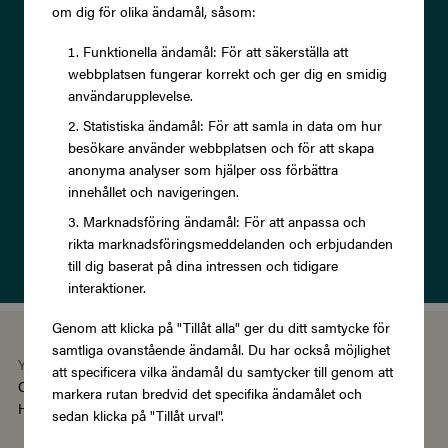
Prenumerera på vårt nyhetsbrev
om dig för olika ändamål, såsom:
och ta del av exklusiva
Funktionella ändamål: För att säkerställa att
webbplatsen fungerar korrekt och ger dig en smidig
erbjudanden och rabatter!
användarupplevelse.
Statistiska ändamål: För att samla in data om hur
besökare använder webbplatsen och för att skapa
anonyma analyser som hjälper oss förbättra
innehållet och navigeringen.
Prenumerera
Marknadsföring ändamål: För att anpassa och
rikta marknadsföringsmeddelanden och erbjudanden
Läs om vår
Integritetspolicy
till dig baserat på dina intressen och tidigare
interaktioner.
Genom att klicka på "Tillåt alla" ger du ditt samtycke för
samtliga ovanstående ändamål. Du har också möjlighet
You're using the Swedish version of Zupergift
att specificera vilka ändamål du samtycker till genom att
Change language/region
markera rutan bredvid det specifika ändamålet och
Hantera cookies
|
Köpvillkor
|
Tillgänglighet
sedan klicka på "Tillåt urval".