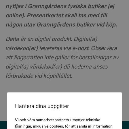
nyttjas i Granngårdens fysiska butiker (ej
online). Presentkortet skall tas med till
någon utav Granngårdens butiker vid köp.
Detta är en digital produkt. Digital(a)
värdekod(er) levereras via e-post. Observera
att ångerrätten inte gäller för beställningar av
digital(a) värdekod(er) då koderna anses
förbrukade vid köptillfället.
Hantera dina uppgifter
Vi och våra samarbetspartners utnyttjar tekniska
lösningar, inklusive cookies, för att samla in information