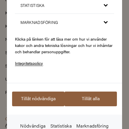
STATISTISKA
Kläder & Accessoarer
Kultur & Nöje
MARKNADSFÖRING
Kurser
Mat & Dryck
Klicka på länken för att läsa mer om hur vi använder
Nyheter
Renovering & Bygg
kakor och andra tekniska lösningar och hur vi inhämtar
och behandlar personuppgifter.
Skönhet & Hälsa
Smycken & Klockor
Integritetspolicy
Sport & Fritid
Streamingtjänster
Upplevelser
Välgörenhet
Populära presentkort
Tillåt nödvändiga
Tillåt alla
Copyright © 2026
This site is protected by reCAPTCHA and the
Awardit AB
Google
Privacy Policy
and
Terms of Service
Nödvändiga
Statistiska
Marknadsföring