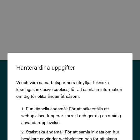
Hantera dina uppgifter
Prenumerera på vårt nyhetsbrev
Vi och våra samarbetspartners utnyttjar tekniska
och ta del av exklusiva
lösningar, inklusive cookies, för att samla in information
erbjudanden och rabatter!
om dig för olika ändamål, såsom:
Funktionella ändamål: För att säkerställa att
webbplatsen fungerar korrekt och ger dig en smidig
användarupplevelse.
Statistiska ändamål: För att samla in data om hur
Prenumerera
besökare använder webbplatsen och för att skapa