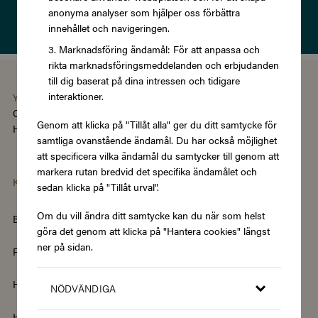
anonyma analyser som hjälper oss förbättra
Läs om vår
Integritetspolicy
innehållet och navigeringen.
Marknadsföring ändamål: För att anpassa och
rikta marknadsföringsmeddelanden och erbjudanden
till dig baserat på dina intressen och tidigare
interaktioner.
You're using the Swedish version of Zupergift
Change language/region
Genom att klicka på "Tillåt alla" ger du ditt samtycke för
Hantera cookies
|
Köpvillkor
|
Tillgänglighet
samtliga ovanstående ändamål. Du har också möjlighet
att specificera vilka ändamål du samtycker till genom att
markera rutan bredvid det specifika ändamålet och
Kategorier
sedan klicka på "Tillåt urval".
Om du vill ändra ditt samtycke kan du när som helst
Barn & Baby
Böcker & Magasin
göra det genom att klicka på "Hantera cookies" längst
ner på sidan.
Fordon & Transport
Friskvård
Hem & Trädgård
Hemelektronik
NÖDVÄNDIGA
Hotell & Resor
Hållbarhet & Second Hand