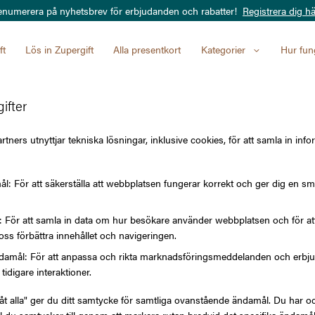
enumerera på nyhetsbrev för erbjudanden och rabatter!
Registrera dig hä
ft
Lös in Zupergift
Alla presentkort
Kategorier
Hur fun
ifter
t för alla tillfällen
tners utnyttjar tekniska lösningar, inklusive cookies, för att samla in info
l: För att säkerställa att webbplatsen fungerar korrekt och ger dig en sm
l: För att samla in data om hur besökare använder webbplatsen och för 
oss förbättra innehållet och navigeringen.
amål: För att anpassa och rikta marknadsföringsmeddelanden och erbjuda
tidigare interaktioner.
låt alla" ger du ditt samtycke för samtliga ovanstående ändamål. Du har oc