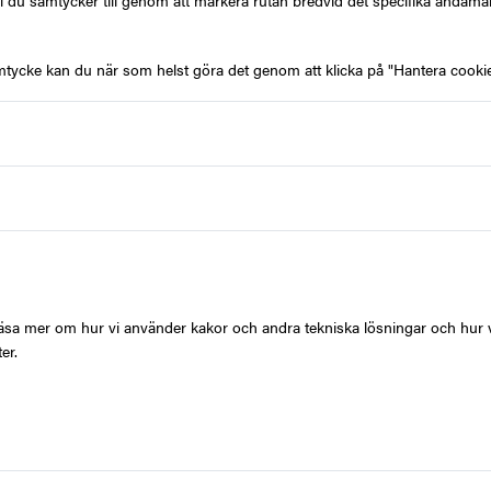
l du samtycker till genom att markera rutan bredvid det specifika ändamå
esenten
mtycke kan du när som helst göra det genom att klicka på "Hantera cookie
G
t läsa mer om hur vi använder kakor och andra tekniska lösningar och hur 
er.