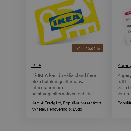
Från
100,00 kr
IKEA
Zuperg
På IKEA kan du välja bland flera
Zuperg
olika betalningsalternativ.
full fr
Information om
välja 
betalningsalternativen och de
varumä
villkor och eventuella kostnader
alla ti
Hem & Trädgård
Populära presentkort
Populär
som gäller framgår innan du
Nyheter
Renovering & Bygg
genomför ditt köp och på IKEA.se,
under Kundservice -
Betalningsalternativ.