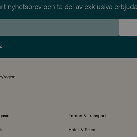
t nyhetsbrev och ta del av exklusiva erbjud
y
e/region
gasin
Fordon & Transport
k
Hotell & Resor