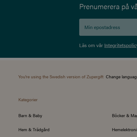
Prenumerera på vår
Läs om vår
Integritetspolic
You're using the Swedish version of Zupergift
Change languag
Kategorier
Barn & Baby
Böcker & Ma
Hem & Trädgård
Hemelektroni