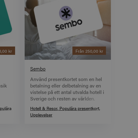
0,00 kr
Från
250,00 kr
Sembo
Använd presentkortet som en hel
usik
betalning eller delbetalning av en
vistelse på ett antal utvalda hotell i
Sverige och resten av världen.
alt
Välj mellan fler än 1 000 000 hotell.
pulära
Hotell & Resor
Populära presentkort
Upplevelser