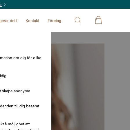
r
gerar det?
Kontakt
Företag
rmation om dig för olika
idig
att skapa anonyma
nden till dig baserat
kså möjlighet att