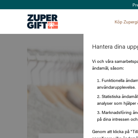
Pr
Köp Zupergi
Hantera dina uppg
Zupergift - Presentkorte
Vi och våra samarbetspar
ändamål, såsom:
Funktionella ändamå
användarupplevelse.
Statistiska ändamå
analyser som hjälper 
Marknadsföring änd
på dina intressen och 
Genom att klicka på "Til