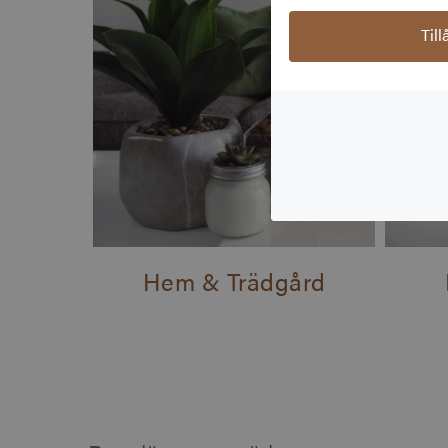
Til
Hem & Trädgård