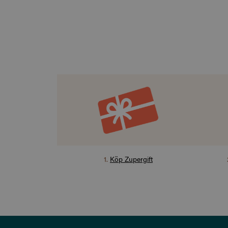
1
.
Köp Zupergift