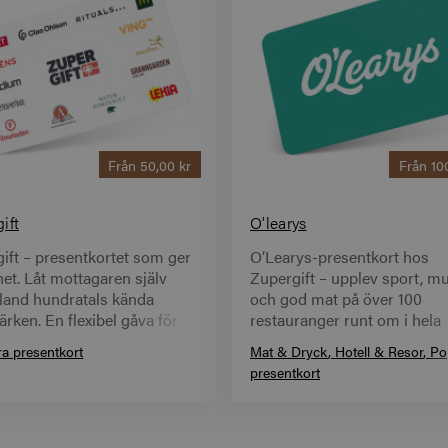
Från
50,00 kr
Från
10
ift
O'learys
ift – presentkortet som ger
O’Learys-presentkort hos
ihet. Låt mottagaren själv
Zupergift – upplev sport, m
bland hundratals kända
och god mat på över 100
rken. En flexibel gåva för
restauranger runt om i hela
llfällen →
Sverige. Få värdekoden digit
a presentkort
Mat & Dryck
Hotell & Resor
Po
direkt till din e‑post →
presentkort