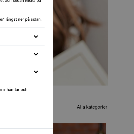
let och sedan klicka på
s" längst ner på sidan.
vi inhämtar och
Alla kategorier