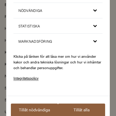
Barn & Baby
Böcker & Magasin
NÖDVÄNDIGA
Fordon & Transport
Friskvård
STATISTISKA
Hem & Trädgård
Hemelektronik
Hotell & Resor
Hållbarhet & Second Hand
MARKNADSFÖRING
Kläder & Accessoarer
Kultur & Nöje
Klicka på länken för att läsa mer om hur vi använder
kakor och andra tekniska lösningar och hur vi inhämtar
Kurser
Mat & Dryck
och behandlar personuppgifter.
Nyheter
Renovering & Bygg
Integritetspolicy
Skönhet & Hälsa
Smycken & Klockor
Sport & Fritid
Streamingtjänster
Tillåt nödvändiga
Tillåt alla
Upplevelser
Välgörenhet