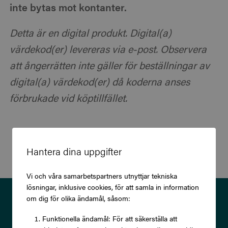
inte bytas mot kontanter.
Detta är en digital produkt. Digital(a)
värdekod(er) levereras via e-post. Observera
att ångerrätten inte gäller för beställningar av
digital(a) värdekod(er) då koderna anses
förbrukade vid köptillfället.
Hantera dina uppgifter
Vi och våra samarbetspartners utnyttjar tekniska
lösningar, inklusive cookies, för att samla in information
Prenumerera på vårt nyhetsbrev
om dig för olika ändamål, såsom:
och ta del av exklusiva
Funktionella ändamål: För att säkerställa att