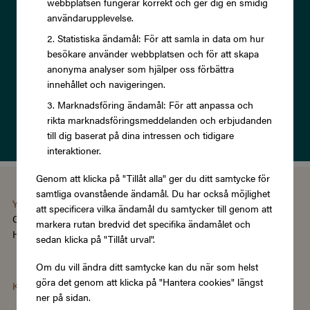
webbplatsen fungerar korrekt och ger dig en smidig
erbjudanden och rabatter!
användarupplevelse.
Statistiska ändamål: För att samla in data om hur
besökare använder webbplatsen och för att skapa
anonyma analyser som hjälper oss förbättra
innehållet och navigeringen.
Prenumerera
Marknadsföring ändamål: För att anpassa och
rikta marknadsföringsmeddelanden och erbjudanden
Läs om vår
Integritetspolicy
till dig baserat på dina intressen och tidigare
interaktioner.
Genom att klicka på "Tillåt alla" ger du ditt samtycke för
samtliga ovanstående ändamål. Du har också möjlighet
You're using the Swedish version of Zupergift
att specificera vilka ändamål du samtycker till genom att
Change language/region
markera rutan bredvid det specifika ändamålet och
Hantera cookies
|
Köpvillkor
|
Tillgänglighet
sedan klicka på "Tillåt urval".
Om du vill ändra ditt samtycke kan du när som helst
göra det genom att klicka på "Hantera cookies" längst
Kategorier
ner på sidan.