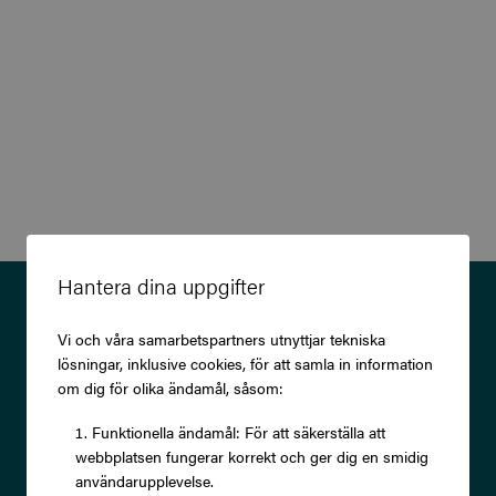
Hantera dina uppgifter
Prenumerera på vårt nyhetsbrev
Vi och våra samarbetspartners utnyttjar tekniska
och ta del av exklusiva
lösningar, inklusive cookies, för att samla in information
erbjudanden och rabatter!
om dig för olika ändamål, såsom:
Funktionella ändamål: För att säkerställa att
webbplatsen fungerar korrekt och ger dig en smidig
användarupplevelse.