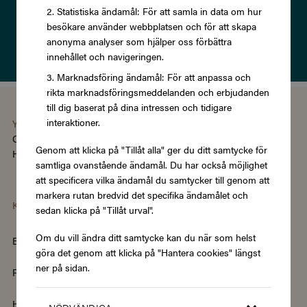
Statistiska ändamål: För att samla in data om hur
Prenumerera
besökare använder webbplatsen och för att skapa
anonyma analyser som hjälper oss förbättra
Läs om vår
Integritetspolicy
innehållet och navigeringen.
Marknadsföring ändamål: För att anpassa och
rikta marknadsföringsmeddelanden och erbjudanden
till dig baserat på dina intressen och tidigare
interaktioner.
You're using the Swedish version of Zupergift
Change language/region
Genom att klicka på "Tillåt alla" ger du ditt samtycke för
Hantera cookies
|
Köpvillkor
|
Tillgänglighet
samtliga ovanstående ändamål. Du har också möjlighet
att specificera vilka ändamål du samtycker till genom att
markera rutan bredvid det specifika ändamålet och
Kategorier
sedan klicka på "Tillåt urval".
Om du vill ändra ditt samtycke kan du när som helst
Barn & Baby
Böcker & Magasin
göra det genom att klicka på "Hantera cookies" längst
ner på sidan.
Fordon & Transport
Friskvård
Hem & Trädgård
Hemelektronik