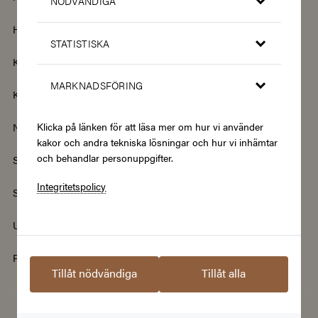
NÖDVÄNDIGA
Hotell & Resor
Hållbarhet & Second Hand
STATISTISKA
Kläder & Accessoarer
Kultur & Nöje
MARKNADSFÖRING
Kurser
Mat & Dryck
Klicka på länken för att läsa mer om hur vi använder
Nyheter
Renovering & Bygg
kakor och andra tekniska lösningar och hur vi inhämtar
och behandlar personuppgifter.
Skönhet & Hälsa
Smycken & Klockor
Integritetspolicy
Sport & Fritid
Streamingtjänster
Upplevelser
Välgörenhet
Populära presentkort
Tillåt nödvändiga
Tillåt alla