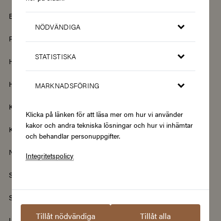
Barn & Baby
Böcker & Magasin
NÖDVÄNDIGA
Fordon & Transport
Friskvård
STATISTISKA
Hem & Trädgård
Hemelektronik
Hotell & Resor
Hållbarhet & Second Hand
MARKNADSFÖRING
Kläder & Accessoarer
Kultur & Nöje
Klicka på länken för att läsa mer om hur vi använder
kakor och andra tekniska lösningar och hur vi inhämtar
Kurser
Mat & Dryck
och behandlar personuppgifter.
Nyheter
Renovering & Bygg
Integritetspolicy
Skönhet & Hälsa
Smycken & Klockor
Sport & Fritid
Streamingtjänster
Tillåt nödvändiga
Tillåt alla
Upplevelser
Välgörenhet