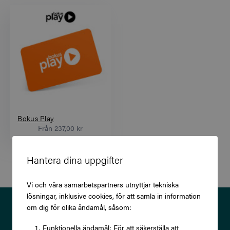
Bokus Play
Från
237,00 kr
Hantera dina uppgifter
Vi och våra samarbetspartners utnyttjar tekniska
lösningar, inklusive cookies, för att samla in information
Prenumerera på vårt nyhetsbrev
om dig för olika ändamål, såsom:
och ta del av exklusiva
Funktionella ändamål: För att säkerställa att