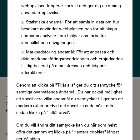
webbplatsen fungerar korrekt och ger dig en smidig
erbjudanden och rabatter!
användarupplevelse.
Statistiska ändamål: För att samla in data om hur
besökare använder webbplatsen och för att skapa
anonyma analyser som hjälper oss förbättra
innehållet och navigeringen.
Prenumerera
Marknadsföring ändamål: För att anpassa och
rikta marknadsföringsmeddelanden och erbjudanden
Läs om vår
Integritetspolicy
till dig baserat på dina intressen och tidigare
interaktioner.
Genom att klicka på "Tillåt alla" ger du ditt samtycke för
samtliga ovanstående ändamål. Du har också möjlighet
You're using the Swedish version of Zupergift
att specificera vilka ändamål du samtycker till genom att
Change language/region
markera rutan bredvid det specifika ändamålet och
Hantera cookies
|
Köpvillkor
|
Tillgänglighet
sedan klicka på "Tillåt urval".
Om du vill ändra ditt samtycke kan du när som helst
göra det genom att klicka på "Hantera cookies" längst
Kategorier
ner på sidan.