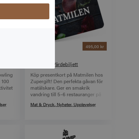
0,00 kr
495,00 kr
Matmilen Värdebiljett
owling
Köp presentkort på Matmilen hos
n 100
Zupergift! Den perfekta gåvan för
tivitet
matälskare. Ger en smakrik
vandring till 5–6 restauranger på
en dag där all mat ingår
→
lser
Mat & Dryck
Nyheter
Upplevelser