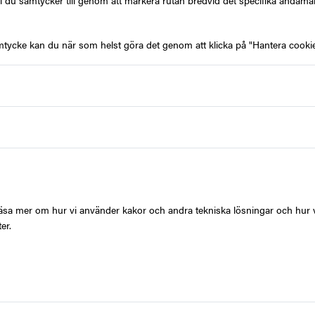
l du samtycker till genom att markera rutan bredvid det specifika ändamå
mtycke kan du när som helst göra det genom att klicka på "Hantera cookie
Nyheter
äck våra senaste nyheter hos Zupergift. Vi fyller ständigt på me
ntkort och spännande varumärken – perfekt för dig som vill hitta
 att ge bort (eller unna dig själv). Alla våra presentkort är digital
G
levereras snabbt och smidigt direkt till mejlen.
t läsa mer om hur vi använder kakor och andra tekniska lösningar och hur 
er.