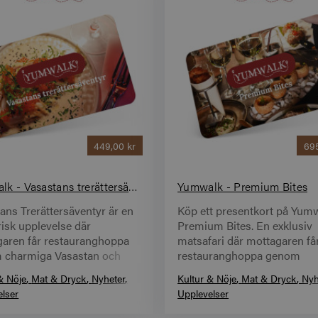
449,00 kr
695
Yumwalk - Vasastans trerättersäventyr
Yumwalk - Premium Bites
ans Trerättersäventyr är en
Köp ett presentkort på Yum
risk upplevelse där
Premium Bites. En exklusiv
aren får restauranghoppa
matsafari där mottagaren få
 charmiga Vasastan och
restauranghoppa genom
a en trerättersmiddag på tre
Stockholm och njuta av en
& Nöje
Mat & Dryck
Nyheter
Kultur & Nöje
Mat & Dryck
Nyh
femrättersmiddag på tre oli
elser
Upplevelser
premium restauranger unde
kväll.