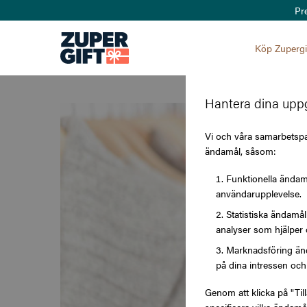
Pr
Köp Zupergi
Hantera dina uppg
Vi och våra samarbetspar
ändamål, såsom:
Funktionella ändamå
användarupplevelse.
Statistiska ändamå
analyser som hjälper 
Marknadsföring änd
på dina intressen och 
Genom att klicka på "Til