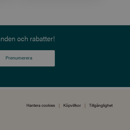
varför inte
snygga JumpYard kläder .
anden och rabatter!
Prenumerera
Hantera cookies
|
Köpvillkor
|
Tillgänglighet