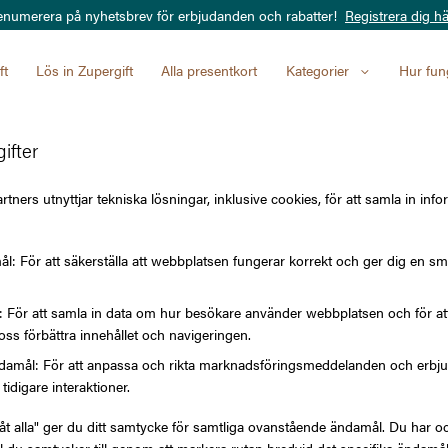
enumerera på nyhetsbrev för erbjudanden och rabatter!
Registrera dig hä
ft
Lös in Zupergift
Alla presentkort
Kategorier
Hur fun
ifter
tners utnyttjar tekniska lösningar, inklusive cookies, för att samla in info
l: För att säkerställa att webbplatsen fungerar korrekt och ger dig en sm
l: För att samla in data om hur besökare använder webbplatsen och för 
oss förbättra innehållet och navigeringen.
amål: För att anpassa och rikta marknadsföringsmeddelanden och erbjuda
tidigare interaktioner.
låt alla" ger du ditt samtycke för samtliga ovanstående ändamål. Du har oc