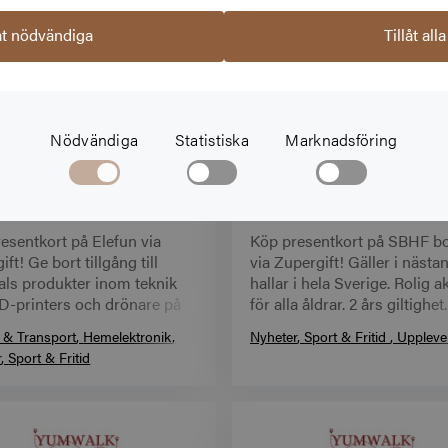
låt nödvändiga
Tillåt alla
Nödvändiga
Statistiska
Marknadsföring
Från
100,00 kr
Från
5
tkort Elefun
Presentkort SBHF Bowling
esentkort på Elefun via
Köp presentkort på SBHF b
ft! Ge bort tillgång till
via Zupergift! Gäller i nästa
als produkter inom teknik
hallar i hela Sverige. Rolig ak
-printers och drönare på
för alla åldrar. 2 års giltighet.
se. Digital leverans direkt till
Snabb digital leverans
→
 & Transport
Hemelektronik
Nyheter
Sport & Fritid
Uppleve
jl
→
r
Sport & Fritid