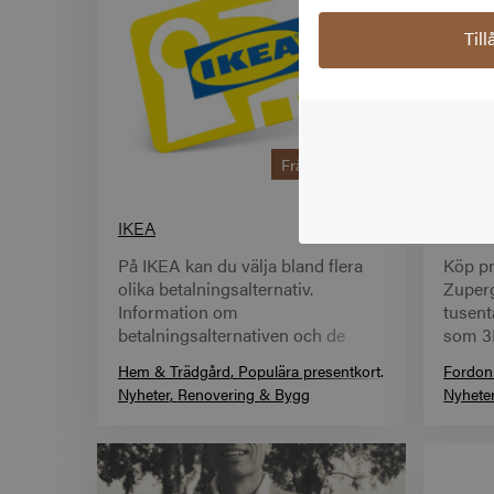
Til
Från
100,00 kr
IKEA
Presen
På IKEA kan du välja bland flera
Köp pr
olika betalningsalternativ.
Zupergi
Information om
tusent
betalningsalternativen och de
som 3D
villkor och eventuella kostnader
elefun.
Hem & Trädgård
Populära presentkort
Fordon
som gäller framgår innan du
din me
Nyheter
Renovering & Bygg
Nyhete
genomför ditt köp och på IKEA.se,
under Kundservice -
Betalningsalternativ.