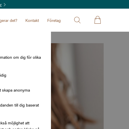
r
gerar det?
Kontakt
Företag
rmation om dig för olika
idig
att skapa anonyma
nden till dig baserat
kså möjlighet att