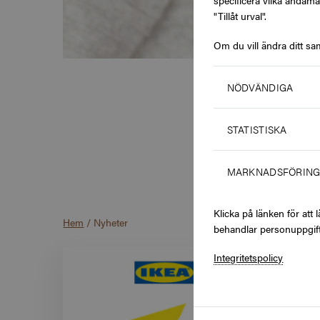
specificera vilka ändamå
"Tillåt urval".
Om du vill ändra ditt sa
NÖDVÄNDIGA
Uppt
STATISTISKA
prese
nytt
MARKNADSFÖRIN
Klicka på länken för at
Hem
/
Nyheter
behandlar personuppgift
Integritetspolicy
Visar produkter i Nyheter