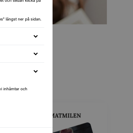
let och sedan klicka på
s" längst ner på sidan.
d nya
 något
a och
vi inhämtar och