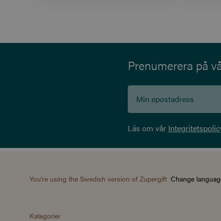
Prenumerera på vår
Läs om vår
Integritetspolic
You're using the Swedish version of Zupergift
Change languag
Kategorier