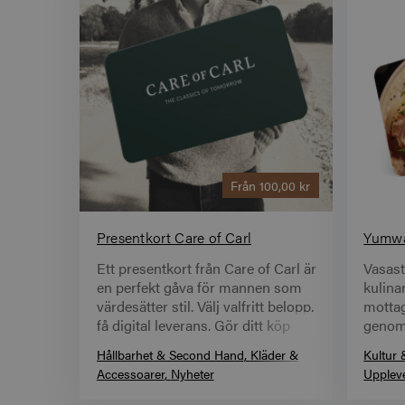
Från
100,00 kr
Presentkort Care of Carl
Ett presentkort från Care of Carl är
Vasast
en perfekt gåva för mannen som
kulina
värdesätter stil. Välj valfritt belopp,
mottag
få digital leverans. Gör ditt köp
genom
direkt hos Zupergift!
avnjut
Hållbarhet & Second Hand
Kläder &
Kultur 
Accessoarer
Nyheter
Upplev