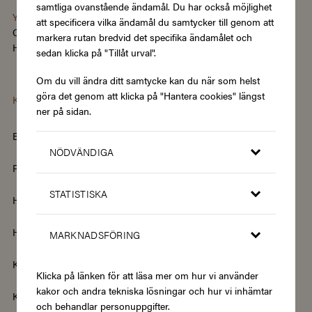
samtliga ovanstående ändamål. Du har också möjlighet
You're using the Swedish version of Zupergift
att specificera vilka ändamål du samtycker till genom att
Change language/region
markera rutan bredvid det specifika ändamålet och
Hantera cookies
|
Köpvillkor
|
Tillgänglighet
sedan klicka på "Tillåt urval".
Om du vill ändra ditt samtycke kan du när som helst
göra det genom att klicka på "Hantera cookies" längst
Kategorier
ner på sidan.
Barn & Baby
Böcker & Magasin
NÖDVÄNDIGA
Fordon & Transport
Friskvård
STATISTISKA
Hem & Trädgård
Hemelektronik
Hotell & Resor
Hållbarhet & Second Hand
MARKNADSFÖRING
Kläder & Accessoarer
Kultur & Nöje
Klicka på länken för att läsa mer om hur vi använder
kakor och andra tekniska lösningar och hur vi inhämtar
Kurser
Mat & Dryck
och behandlar personuppgifter.