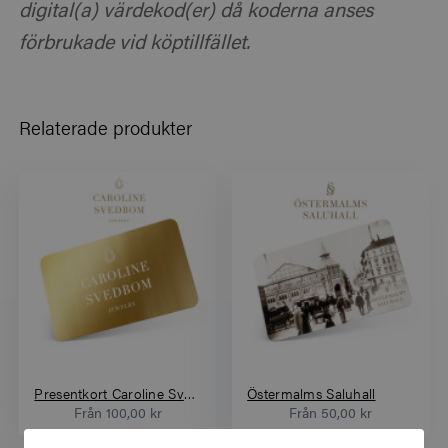
digital(a) värdekod(er) då koderna anses
förbrukade vid köptillfället.
Relaterade produkter
Presentkort Caroline Svedbom
Östermalms Saluhall
Från
100,00 kr
Från
50,00 kr