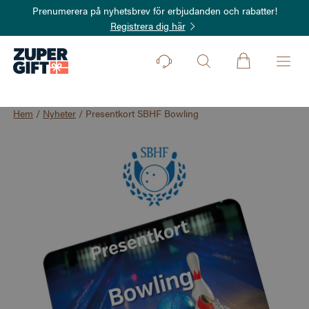
Prenumerera på nyhetsbrev för erbjudanden och rabatter!
Registrera dig här
Hem
/
Nyheter
/
Presentkort SBHF Bowling