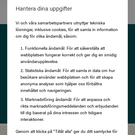
Hantera dina uppgifter
Vi och våra samarbetspartners utnyttjar tekniska
lösningar, inklusive cookies, för att samla in information
Prenumerera på vårt nyhetsbrev
om dig för olika ändamål, såsom:
och ta del av exklusiva
Funktionella ändamål: För att säkerställa att
webbplatsen fungerar korrekt och ger dig en smidig
erbjudanden och rabatter!
användarupplevelse.
Statistiska ändamål: För att samla in data om hur
besökare använder webbplatsen och för att skapa
anonyma analyser som hjälper oss förbättra
innehållet och navigeringen.
Prenumerera
Marknadsföring ändamål: För att anpassa och
rikta marknadsföringsmeddelanden och erbjudanden
Läs om vår
Integritetspolicy
till dig baserat på dina intressen och tidigare
interaktioner.
Genom att klicka på "Tillåt alla" ger du ditt samtycke för