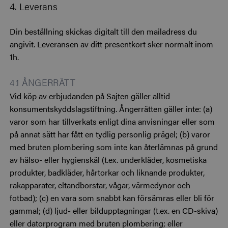
4. Leverans
Din beställning skickas digitalt till den mailadress du
angivit. Leveransen av ditt presentkort sker normalt inom
1h.
4.1 ÅNGERRÄTT
Vid köp av erbjudanden på Sajten gäller alltid
konsumentskyddslagstiftning. Ångerrätten gäller inte:
(a)
varor som har tillverkats enligt dina anvisningar eller som
på annat sätt har fått en tydlig personlig prägel; (b) varor
med bruten plombering som inte kan återlämnas på grund
av hälso- eller hygienskäl (t.ex. underkläder, kosmetiska
produkter, badkläder, hårtorkar och liknande produkter,
rakapparater, eltandborstar, vågar, värmedynor och
fotbad); (c) en vara som snabbt kan försämras eller bli för
gammal; (d) ljud- eller bildupptagningar (t.ex. en CD-skiva)
eller datorprogram med bruten plombering; eller