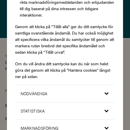
rikta marknadsföringsmeddelanden och erbjudanden
till dig baserat på dina intressen och tidigare
Prenumerera
interaktioner.
Läs om vår
Integritetspolicy
Genom att klicka på "Tillåt alla" ger du ditt samtycke för
samtliga ovanstående ändamål. Du har också möjlighet
att specificera vilka ändamål du samtycker till genom att
markera rutan bredvid det specifika ändamålet och
sedan klicka på "Tillåt urval".
You're using the Swedish version of Zupergift
Change language/region
Om du vill ändra ditt samtycke kan du när som helst
Hantera cookies
|
Köpvillkor
|
Tillgänglighet
göra det genom att klicka på "Hantera cookies" längst
ner på sidan.
Kategorier
NÖDVÄNDIGA
Barn & Baby
Böcker & Magasin
STATISTISKA
Fordon & Transport
Friskvård
MARKNADSFÖRING