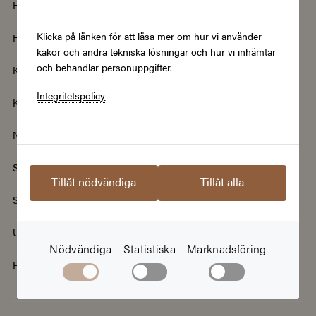
Hem & Trädgård
Hemelektronik
Klicka på länken för att läsa mer om hur vi använder
Hotell & Resor
Hållbarhet & Second Hand
kakor och andra tekniska lösningar och hur vi inhämtar
och behandlar personuppgifter.
Kläder & Accessoarer
Kultur & Nöje
Integritetspolicy
Kurser
Mat & Dryck
Nyheter
Renovering & Bygg
Skönhet & Hälsa
Smycken & Klockor
Tillåt nödvändiga
Tillåt alla
Sport & Fritid
Streamingtjänster
Upplevelser
Välgörenhet
Nödvändiga
Statistiska
Marknadsföring
Populära presentkort