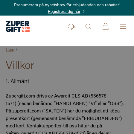
Prenumerera på nyhetsbrev för erbjudanden och rabatter!
Registrera dig här
Hem
/
Villkor
1. Allmänt
Zupergift.com drivs av Awardit CLS AB (556578-
1571)
(nedan benämnd ”HANDLAREN”, ”VI” eller ”OSS”).
På zupergift.com (”SAJTEN”) har du möjlighet att köpa
presentkort (gemensamt benämnda ”ERBJUDANDEN”)
med kort. Kontaktuppgifter till oss hittar du på
Sajten. Awardit CLS AB (556578-1571) är en del av