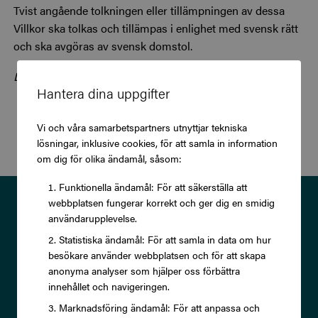
Tvist angående tolkningen eller tillämpningen av dessa
Villkor ska tolkas och tillämpas i enlighet med svensk rätt
och ska avgöras av svensk domstol.
Dessa Villkor fastställdes av Awardit CLS AB 2020-05-01.
Hantera dina uppgifter
Vi och våra samarbetspartners utnyttjar tekniska
lösningar, inklusive cookies, för att samla in information
om dig för olika ändamål, såsom:
Funktionella ändamål: För att säkerställa att
webbplatsen fungerar korrekt och ger dig en smidig
Prenumerera på vårt nyhetsbrev
användarupplevelse.
och ta del av exklusiva
Statistiska ändamål: För att samla in data om hur
erbjudanden och rabatter!
besökare använder webbplatsen och för att skapa
anonyma analyser som hjälper oss förbättra
innehållet och navigeringen.
Marknadsföring ändamål: För att anpassa och