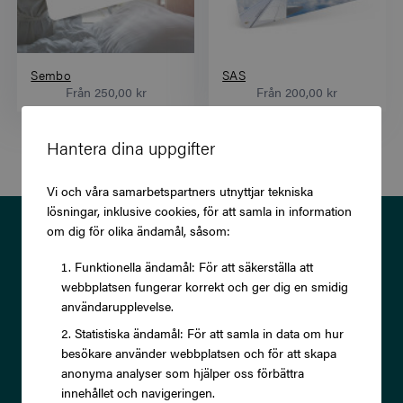
Sembo
SAS
Från
250,00 kr
Från
200,00 kr
Hantera dina uppgifter
Vi och våra samarbetspartners utnyttjar tekniska
lösningar, inklusive cookies, för att samla in information
Prenumerera på vårt nyhetsbrev
om dig för olika ändamål, såsom:
och ta del av exklusiva
Funktionella ändamål: För att säkerställa att
webbplatsen fungerar korrekt och ger dig en smidig
erbjudanden och rabatter!
användarupplevelse.
Statistiska ändamål: För att samla in data om hur
besökare använder webbplatsen och för att skapa
anonyma analyser som hjälper oss förbättra
innehållet och navigeringen.