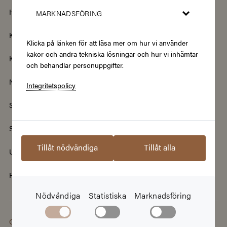
Hotell & Resor
Hållbarhet & Second Hand
MARKNADSFÖRING
Kläder & Accessoarer
Kultur & Nöje
Klicka på länken för att läsa mer om hur vi använder
kakor och andra tekniska lösningar och hur vi inhämtar
Kurser
Mat & Dryck
och behandlar personuppgifter.
Nyheter
Renovering & Bygg
Integritetspolicy
Skönhet & Hälsa
Smycken & Klockor
Sport & Fritid
Streamingtjänster
Tillåt nödvändiga
Tillåt alla
Upplevelser
Välgörenhet
Populära presentkort
Nödvändiga
Statistiska
Marknadsföring
Copyright © 2026
This site is protected by reCAPTCHA and the