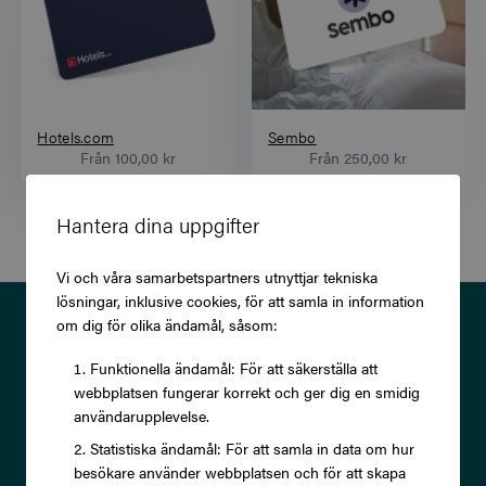
Hotels.com
Sembo
Från
100,00 kr
Från
250,00 kr
Hantera dina uppgifter
Vi och våra samarbetspartners utnyttjar tekniska
lösningar, inklusive cookies, för att samla in information
Prenumerera på vårt nyhetsbrev
om dig för olika ändamål, såsom:
och ta del av exklusiva
Funktionella ändamål: För att säkerställa att
webbplatsen fungerar korrekt och ger dig en smidig
erbjudanden och rabatter!
användarupplevelse.
Statistiska ändamål: För att samla in data om hur
besökare använder webbplatsen och för att skapa