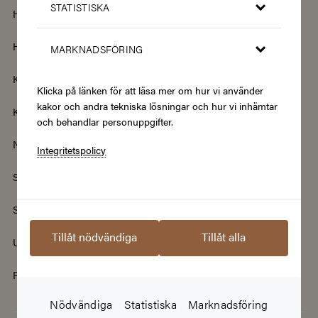
STATISTISKA
Hem & Trädgård
Hemelektronik
Hotell & Resor
Hållbarhet & Second Hand
MARKNADSFÖRING
Kläder & Accessoarer
Kultur & Nöje
Klicka på länken för att läsa mer om hur vi använder
kakor och andra tekniska lösningar och hur vi inhämtar
Kurser
Mat & Dryck
och behandlar personuppgifter.
Nyheter
Renovering & Bygg
Integritetspolicy
Skönhet & Hälsa
Smycken & Klockor
Sport & Fritid
Streamingtjänster
Tillåt nödvändiga
Tillåt alla
Upplevelser
Välgörenhet
Populära presentkort
Nödvändiga
Statistiska
Marknadsföring