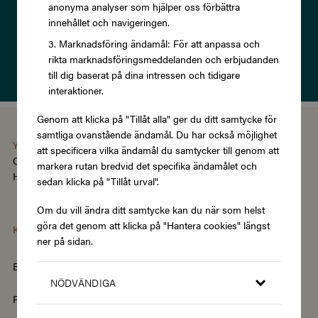
anonyma analyser som hjälper oss förbättra
innehållet och navigeringen.
Prenumerera
Marknadsföring ändamål: För att anpassa och
rikta marknadsföringsmeddelanden och erbjudanden
Läs om vår
Integritetspolicy
till dig baserat på dina intressen och tidigare
interaktioner.
Genom att klicka på "Tillåt alla" ger du ditt samtycke för
samtliga ovanstående ändamål. Du har också möjlighet
You're using the Swedish version of Zupergift
att specificera vilka ändamål du samtycker till genom att
Change language/region
markera rutan bredvid det specifika ändamålet och
Hantera cookies
|
Köpvillkor
|
Tillgänglighet
sedan klicka på "Tillåt urval".
Om du vill ändra ditt samtycke kan du när som helst
göra det genom att klicka på "Hantera cookies" längst
Kategorier
ner på sidan.
Barn & Baby
Böcker & Magasin
NÖDVÄNDIGA
Fordon & Transport
Friskvård