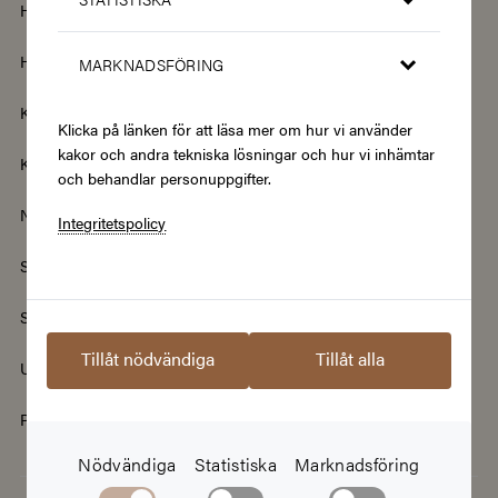
Hem & Trädgård
Hemelektronik
Hotell & Resor
Hållbarhet & Second Hand
MARKNADSFÖRING
Kläder & Accessoarer
Kultur & Nöje
Klicka på länken för att läsa mer om hur vi använder
kakor och andra tekniska lösningar och hur vi inhämtar
Kurser
Mat & Dryck
och behandlar personuppgifter.
Nyheter
Renovering & Bygg
Integritetspolicy
Skönhet & Hälsa
Smycken & Klockor
Sport & Fritid
Streamingtjänster
Tillåt nödvändiga
Tillåt alla
Upplevelser
Välgörenhet
Populära presentkort
Nödvändiga
Statistiska
Marknadsföring