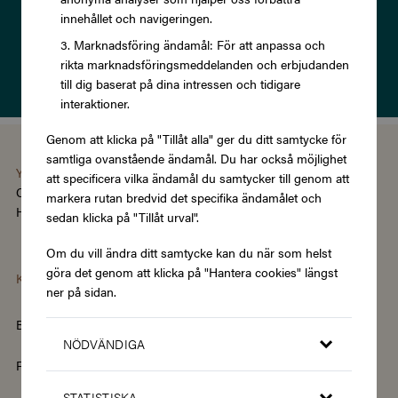
innehållet och navigeringen.
Prenumerera
Marknadsföring ändamål: För att anpassa och
rikta marknadsföringsmeddelanden och erbjudanden
Läs om vår
Integritetspolicy
till dig baserat på dina intressen och tidigare
interaktioner.
Genom att klicka på "Tillåt alla" ger du ditt samtycke för
samtliga ovanstående ändamål. Du har också möjlighet
You're using the Swedish version of Zupergift
att specificera vilka ändamål du samtycker till genom att
Change language/region
markera rutan bredvid det specifika ändamålet och
Hantera cookies
|
Köpvillkor
|
Tillgänglighet
sedan klicka på "Tillåt urval".
Om du vill ändra ditt samtycke kan du när som helst
göra det genom att klicka på "Hantera cookies" längst
Kategorier
ner på sidan.
Barn & Baby
Böcker & Magasin
NÖDVÄNDIGA
Fordon & Transport
Friskvård
STATISTISKA