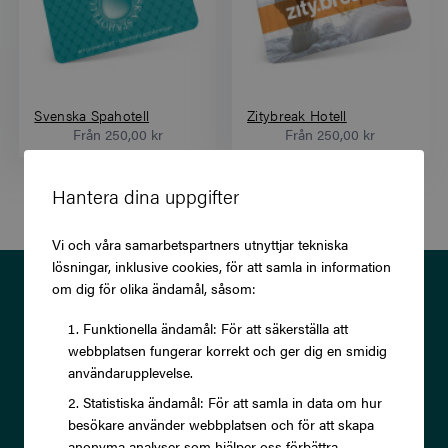
Svenska Spahotell
Zitybreak Hotell
Från
250,00 kr
Från
250,00 kr
Hantera dina uppgifter
Vi och våra samarbetspartners utnyttjar tekniska
lösningar, inklusive cookies, för att samla in information
Prenumerera på vårt nyhetsbrev
om dig för olika ändamål, såsom:
och ta del av exklusiva
Funktionella ändamål: För att säkerställa att
webbplatsen fungerar korrekt och ger dig en smidig
erbjudanden och rabatter!
användarupplevelse.
Statistiska ändamål: För att samla in data om hur
besökare använder webbplatsen och för att skapa
anonyma analyser som hjälper oss förbättra