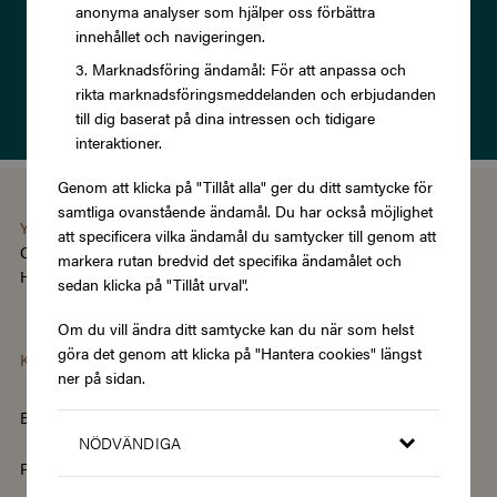
anonyma analyser som hjälper oss förbättra
innehållet och navigeringen.
Prenumerera
Marknadsföring ändamål: För att anpassa och
rikta marknadsföringsmeddelanden och erbjudanden
Läs om vår
Integritetspolicy
till dig baserat på dina intressen och tidigare
interaktioner.
Genom att klicka på "Tillåt alla" ger du ditt samtycke för
samtliga ovanstående ändamål. Du har också möjlighet
You're using the Swedish version of Zupergift
att specificera vilka ändamål du samtycker till genom att
Change language/region
markera rutan bredvid det specifika ändamålet och
Hantera cookies
|
Köpvillkor
|
Tillgänglighet
sedan klicka på "Tillåt urval".
Om du vill ändra ditt samtycke kan du när som helst
göra det genom att klicka på "Hantera cookies" längst
Kategorier
ner på sidan.
Barn & Baby
Böcker & Magasin
NÖDVÄNDIGA
Fordon & Transport
Friskvård