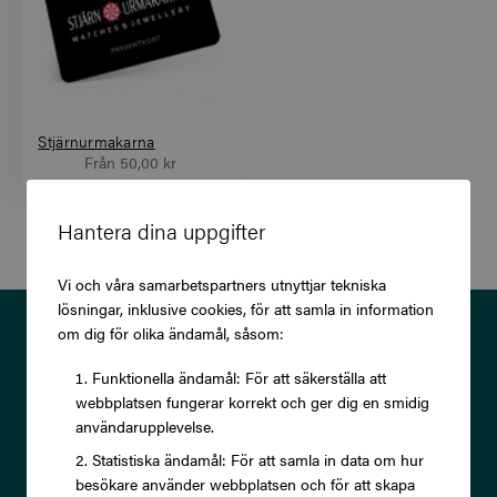
Stjärnurmakarna
Från
50,00 kr
Hantera dina uppgifter
Vi och våra samarbetspartners utnyttjar tekniska
lösningar, inklusive cookies, för att samla in information
Prenumerera på vårt nyhetsbrev
om dig för olika ändamål, såsom:
och ta del av exklusiva
Funktionella ändamål: För att säkerställa att
webbplatsen fungerar korrekt och ger dig en smidig
erbjudanden och rabatter!
användarupplevelse.
Statistiska ändamål: För att samla in data om hur
besökare använder webbplatsen och för att skapa