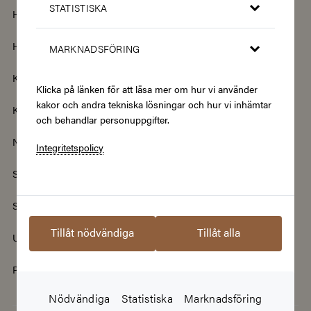
STATISTISKA
Hem & Trädgård
Hemelektronik
Hotell & Resor
Hållbarhet & Second Hand
MARKNADSFÖRING
Kläder & Accessoarer
Kultur & Nöje
Klicka på länken för att läsa mer om hur vi använder
kakor och andra tekniska lösningar och hur vi inhämtar
Kurser
Mat & Dryck
och behandlar personuppgifter.
Nyheter
Renovering & Bygg
Integritetspolicy
Skönhet & Hälsa
Smycken & Klockor
Sport & Fritid
Streamingtjänster
Tillåt nödvändiga
Tillåt alla
Upplevelser
Välgörenhet
Populära presentkort
Nödvändiga
Statistiska
Marknadsföring