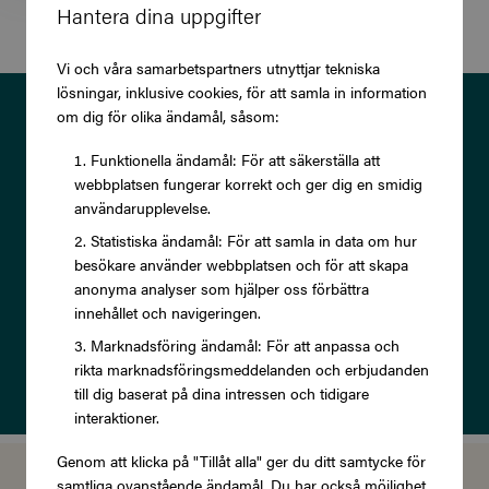
Hantera dina uppgifter
Vi och våra samarbetspartners utnyttjar tekniska
lösningar, inklusive cookies, för att samla in information
Prenumerera på vårt nyhetsbrev
om dig för olika ändamål, såsom:
och ta del av exklusiva
Funktionella ändamål: För att säkerställa att
webbplatsen fungerar korrekt och ger dig en smidig
erbjudanden och rabatter!
användarupplevelse.
Statistiska ändamål: För att samla in data om hur
besökare använder webbplatsen och för att skapa
anonyma analyser som hjälper oss förbättra
innehållet och navigeringen.
Prenumerera
Marknadsföring ändamål: För att anpassa och
rikta marknadsföringsmeddelanden och erbjudanden
Läs om vår
Integritetspolicy
till dig baserat på dina intressen och tidigare
interaktioner.
Genom att klicka på "Tillåt alla" ger du ditt samtycke för
samtliga ovanstående ändamål. Du har också möjlighet