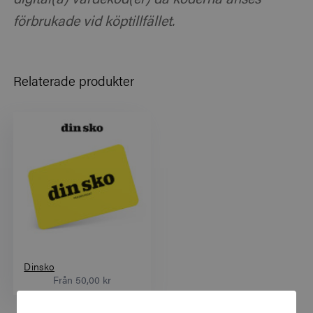
förbrukade vid köptillfället.
Relaterade produkter
Dinsko
Från
50,00 kr