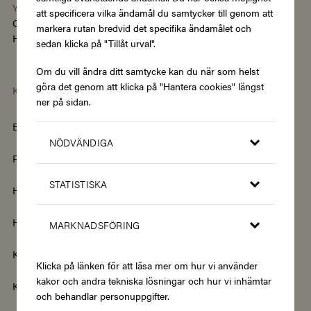
You're using the Swedish version of Zupergift
att specificera vilka ändamål du samtycker till genom att
Change language/region
markera rutan bredvid det specifika ändamålet och
Hantera cookies
|
Köpvillkor
|
Tillgänglighet
sedan klicka på "Tillåt urval".
Om du vill ändra ditt samtycke kan du när som helst
göra det genom att klicka på "Hantera cookies" längst
Kategorier
ner på sidan.
Barn & Baby
Böcker & Magasin
NÖDVÄNDIGA
Fordon & Transport
Friskvård
STATISTISKA
Hem & Trädgård
Hemelektronik
Hotell & Resor
Hållbarhet & Second Hand
MARKNADSFÖRING
Kläder & Accessoarer
Kultur & Nöje
Klicka på länken för att läsa mer om hur vi använder
kakor och andra tekniska lösningar och hur vi inhämtar
Kurser
Mat & Dryck
och behandlar personuppgifter.