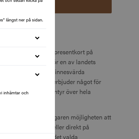
let och sedan klicka på
Lägg i varukorg
s" längst ner på sidan.
 verklighet med ett presentkort på
ryssningar.se
tillhör en av landets
rinner för att skapa minnesvärda
yper av sällskap. De erbjuder något för
or till storslagna äventyr över hela
vi inhämtar och
yssning.se får mottagaren möjligheten att
ed personlig hjälp eller direkt på
 som betalning för det valda