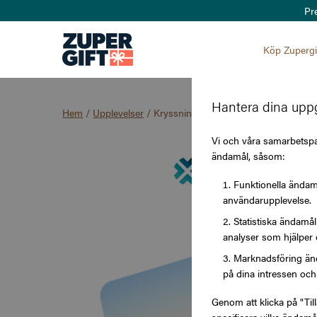
Pr
Köp Zupergi
Hantera dina uppg
Hem
/
Upplevelser
/
Kryssningar.se
Vi och våra samarbetspar
ändamål, såsom:
Funktionella ändamå
användarupplevelse.
Statistiska ändamå
analyser som hjälper 
Marknadsföring änd
på dina intressen och 
Genom att klicka på "Til