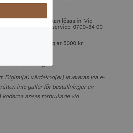
ryssningar.se.
 per bokning online kan lösas in. Vid
ntkort kontakta kundservice, 0700-34 00
esentkort per bokning är 5000 kr.
d andra rabatter.
 nätter eller längre.
t. Digital(a) värdekod(er) levereras via e-
ätten inte gäller för beställningar av
då koderna anses förbrukade vid