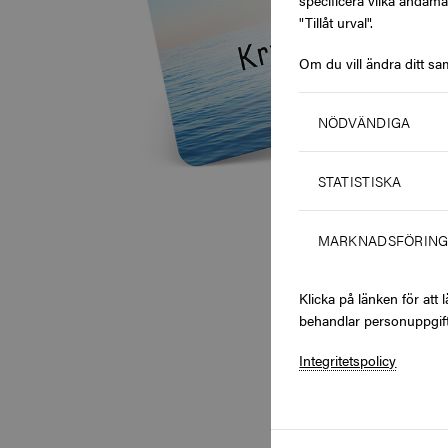
specificera vilka ändamå
"Tillåt urval".
Om du vill ändra ditt sa
NÖDVÄNDIGA
STATISTISKA
MARKNADSFÖRIN
Klicka på länken för at
behandlar personuppgift
Integritetspolicy