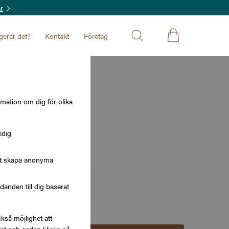
r
gerar det?
Kontakt
Företag
r.se
rmation om dig för olika
idig
att skapa anonyma
1 000 kr
nden till dig baserat
kså möjlighet att