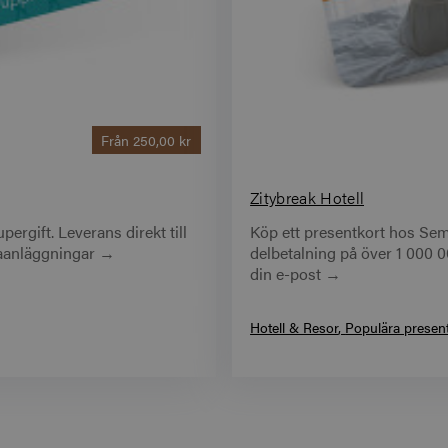
Från
250,00 kr
Zitybreak Hotell
ergift. Leverans direkt till
Köp ett presentkort hos Sem
spaanläggningar →
delbetalning på över 1 000 000
din e-post →
Hotell & Resor
Populära presen