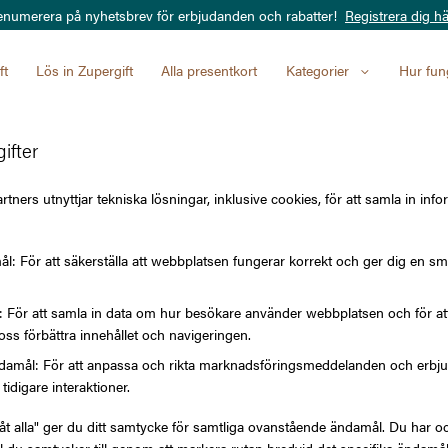
enumerera på nyhetsbrev för erbjudanden och rabatter!
Registrera dig hä
ft
Lös in Zupergift
Alla presentkort
Kategorier
Hur fun
ifter
Kryssninga
tners utnyttjar tekniska lösningar, inklusive cookies, för att samla in info
l: För att säkerställa att webbplatsen fungerar korrekt och ger dig en sm
VÄRDE
l: För att samla in data om hur besökare använder webbplatsen och för 
oss förbättra innehållet och navigeringen.
500 kr
amål: För att anpassa och rikta marknadsföringsmeddelanden och erbjuda
tidigare interaktioner.
låt alla" ger du ditt samtycke för samtliga ovanstående ändamål. Du har oc