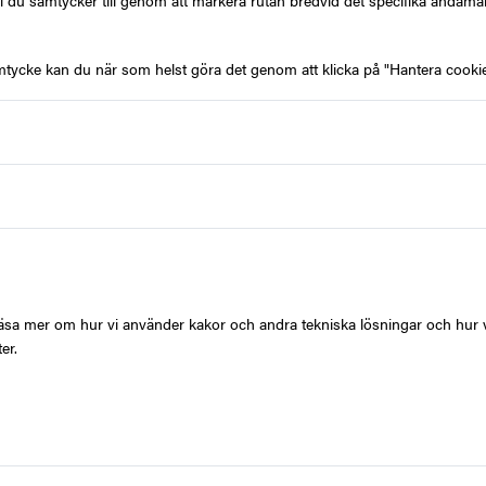
l du samtycker till genom att markera rutan bredvid det specifika ändamå
mtycke kan du när som helst göra det genom att klicka på "Hantera cookie
Produktbeskrivning
Låt drömmen om havet bli
kryssning via Zupergift.
K
största arrangörer och b
G
reseupplevelser för alla t
alla – från stillsamma res
t läsa mer om hur vi använder kakor och andra tekniska lösningar och hur 
er.
världen.
Med ett presentkort på kr
boka sin nästa semester m
hemsidan. Koden fungerar