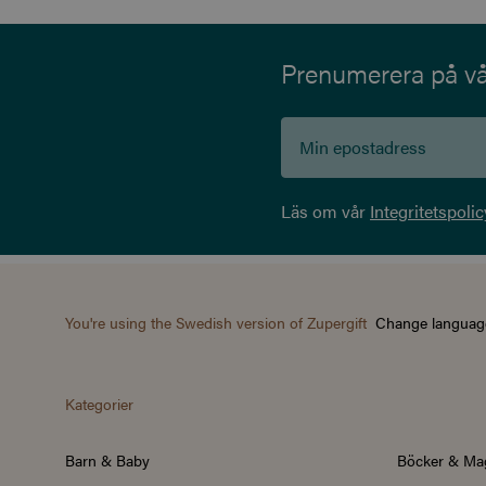
Prenumerera på vår
Läs om vår
Integritetspolic
You're using the Swedish version of Zupergift
Change languag
Kategorier
Barn & Baby
Böcker & Ma