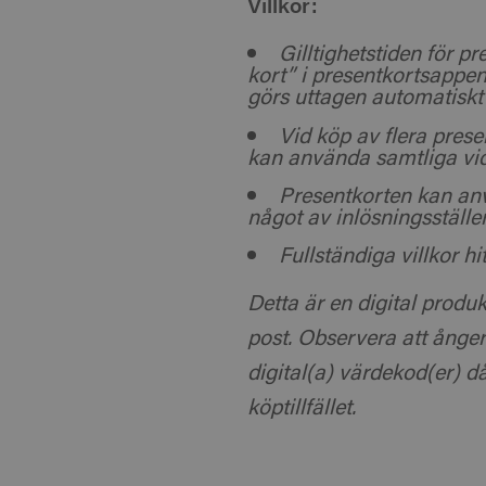
Villkor:
Gilltighetstiden för 
kort” i presentkortsappe
görs uttagen automatiskt f
Vid köp av flera pres
kan använda samtliga vi
Presentkorten kan anvä
något av inlösningsställe
Fullständiga villkor h
Detta är en digital produk
post. Observera att ångerr
digital(a) värdekod(er) 
köptillfället.