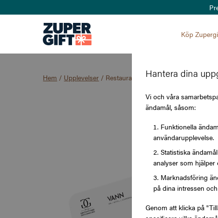
Pr
Köp Zupergi
Hantera dina uppg
Hem
/
Upplevelser
/
Restaurangguiden
Vi och våra samarbetspar
ändamål, såsom:
Funktionella ändamå
användarupplevelse.
Statistiska ändamå
analyser som hjälper 
Marknadsföring änd
på dina intressen och 
Genom att klicka på "Til