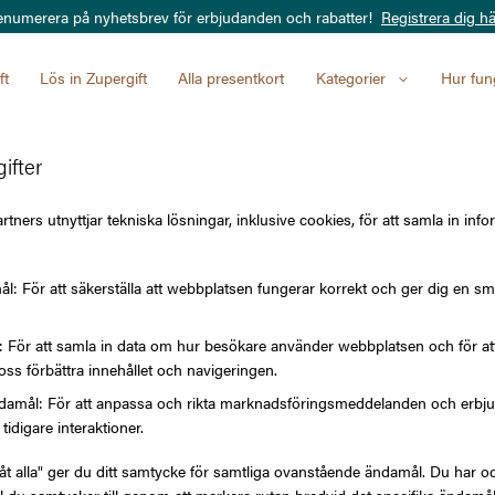
enumerera på nyhetsbrev för erbjudanden och rabatter!
Registrera dig hä
ft
Lös in Zupergift
Alla presentkort
Kategorier
Hur fun
ifter
Restauran
tners utnyttjar tekniska lösningar, inklusive cookies, för att samla in info
l: För att säkerställa att webbplatsen fungerar korrekt och ger dig en sm
VÄRDE
l: För att samla in data om hur besökare använder webbplatsen och för 
oss förbättra innehållet och navigeringen.
200 kr
amål: För att anpassa och rikta marknadsföringsmeddelanden och erbjuda
tidigare interaktioner.
låt alla" ger du ditt samtycke för samtliga ovanstående ändamål. Du har oc
1 500 kr