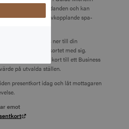
ddas med unika erbjudanden och kan
t från fine dining till avkopplande spa-
a en app som laddas ner till din
 enkelt att alltid ha kortet med sig.
rar dessutom ditt kort till ett Business
ärde på utvalda ställen.
uiden presentkort idag och låt mottagaren
evelse.
tar emot
sentkort