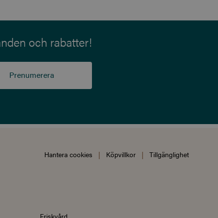
anden och rabatter!
Prenumerera
Hantera cookies
|
Köpvillkor
|
Tillgänglighet
Friskvård