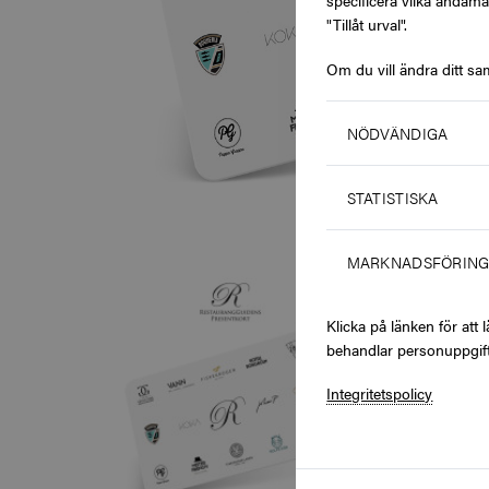
specificera vilka ändamå
"Tillåt urval".
Om du vill ändra ditt sa
NÖDVÄNDIGA
STATISTISKA
MARKNADSFÖRIN
Klicka på länken för at
behandlar personuppgift
Integritetspolicy