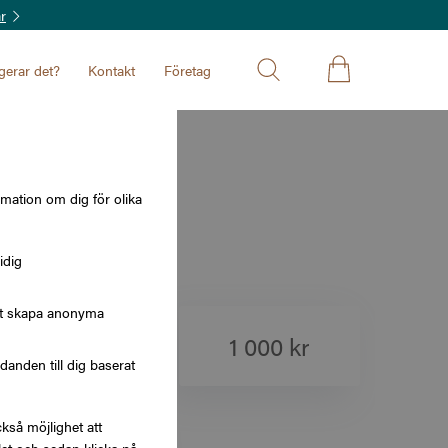
r
gerar det?
Kontakt
Företag
gguiden
rmation om dig för olika
idig
att skapa anonyma
500 kr
1 000 kr
nden till dig baserat
kså möjlighet att
2 000 kr