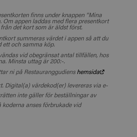
presentkorten finns under knappen “Mina
n. Om appen laddas med flera presentkort
rån det kort som är äldst först.
entkort summeras värdet i appen så att du
d ett och samma köp.
ndas vid obegränsat antal tillfällen, hos
na. Minsta uttag är 200:-.
ittar ni på Restauranggudiens
hemsida
t. Digital(a) värdekod(er) levereras via e-
ätten inte gäller för beställningar av
då koderna anses förbrukade vid