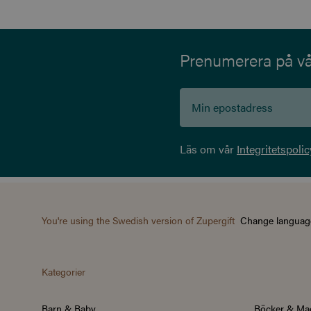
Prenumerera på vår
Läs om vår
Integritetspolic
You're using the Swedish version of Zupergift
Change languag
Kategorier
Barn & Baby
Böcker & Ma