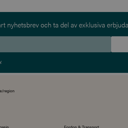
t nyhetsbrev och ta del av exklusiva erbjud
y
e/region
gasin
Fordon & Transport