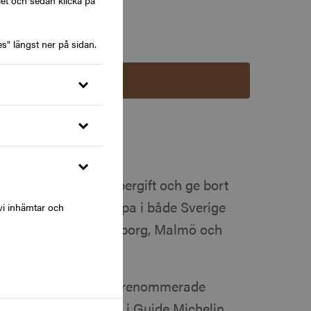
let och sedan klicka på
s" längst ner på sidan.
Lägg i varukorg
 presentkort via Zupergift och ge bort
tauranger, hotell och spa i både Sverige
vi inhämtar och
som Stockholm, Göteborg, Malmö och
 många av de mest välrenommerade
len, flera omnämnda i Guide Michelin