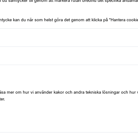
l du samtycker till genom att markera rutan bredvid det specifika ändamå
mtycke kan du när som helst göra det genom att klicka på "Hantera cookie
Produktbeskrivning
G
Köp ett Restaurangguiden
tillgång till över 200 res
t läsa mer om hur vi använder kakor och andra tekniska lösningar och hur 
er.
och Danmark – i städer 
Köpenhamn.
Presentkortet gäller på
restaurangerna och hotel