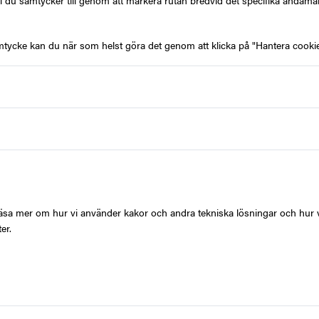
l du samtycker till genom att markera rutan bredvid det specifika ändamå
mtycke kan du när som helst göra det genom att klicka på "Hantera cookie
Produktbeskrivning
G
Använd presentkortet som 
vistelse på ett antal utva
t läsa mer om hur vi använder kakor och andra tekniska lösningar och hur 
er.
Välj mellan fler än 1 000 
Vistelsen måste beställa
presentkort.