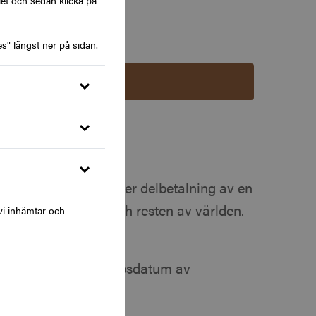
let och sedan klicka på
s" längst ner på sidan.
Lägg i varukorg
en hel betalning eller delbetalning av en
lda hotell i Sverige och resten av världen.
vi inhämtar och
000 hotell.
s inom 3 år från inköpsdatum av