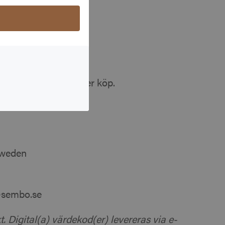
e
ntkort
ttja 2 presentkort per köp.
Sweden
@sembo.se
t. Digital(a) värdekod(er) levereras via e-