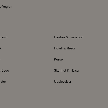
e/region
gasin
Fordon & Transport
k
Hotell & Resor
e
Kurser
& Bygg
Skönhet & Hälsa
ster
Upplevelser