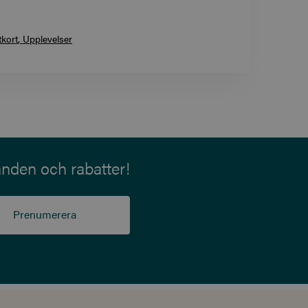
tkort
Upplevelser
anden och rabatter!
Prenumerera