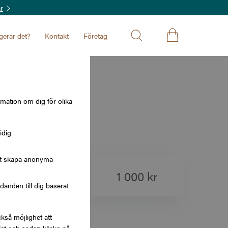
r
gerar det?
Kontakt
Företag
rmation om dig för olika
idig
att skapa anonyma
500 kr
1 000 kr
nden till dig baserat
kså möjlighet att
5 000 kr