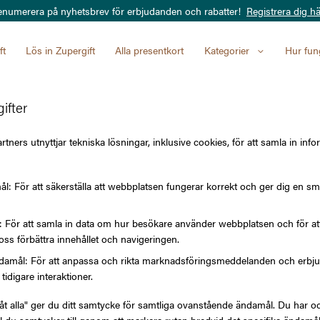
enumerera på nyhetsbrev för erbjudanden och rabatter!
Registrera dig hä
ft
Lös in Zupergift
Alla presentkort
Kategorier
Hur fun
ifter
Sembo
tners utnyttjar tekniska lösningar, inklusive cookies, för att samla in info
l: För att säkerställa att webbplatsen fungerar korrekt och ger dig en sm
VÄRDE
l: För att samla in data om hur besökare använder webbplatsen och för 
oss förbättra innehållet och navigeringen.
250 kr
amål: För att anpassa och rikta marknadsföringsmeddelanden och erbjuda
tidigare interaktioner.
låt alla" ger du ditt samtycke för samtliga ovanstående ändamål. Du har oc
2 500 kr