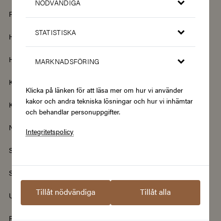
NÖDVÄNDIGA
Fordon & Transport
Friskvård
STATISTISKA
Hem & Trädgård
Hemelektronik
Hotell & Resor
Hållbarhet & Second Hand
MARKNADSFÖRING
Kläder & Accessoarer
Kultur & Nöje
Klicka på länken för att läsa mer om hur vi använder
kakor och andra tekniska lösningar och hur vi inhämtar
Kurser
Mat & Dryck
och behandlar personuppgifter.
Nyheter
Renovering & Bygg
Integritetspolicy
Skönhet & Hälsa
Smycken & Klockor
Sport & Fritid
Streamingtjänster
Tillåt nödvändiga
Tillåt alla
Upplevelser
Välgörenhet
Populära presentkort