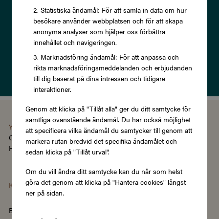
Statistiska ändamål: För att samla in data om hur
besökare använder webbplatsen och för att skapa
anonyma analyser som hjälper oss förbättra
innehållet och navigeringen.
Prenumerera
Marknadsföring ändamål: För att anpassa och
rikta marknadsföringsmeddelanden och erbjudanden
Läs om vår
Integritetspolicy
till dig baserat på dina intressen och tidigare
interaktioner.
Genom att klicka på "Tillåt alla" ger du ditt samtycke för
samtliga ovanstående ändamål. Du har också möjlighet
You're using the Swedish version of Zupergift
att specificera vilka ändamål du samtycker till genom att
Change language/region
markera rutan bredvid det specifika ändamålet och
Hantera cookies
|
Köpvillkor
|
Tillgänglighet
sedan klicka på "Tillåt urval".
Om du vill ändra ditt samtycke kan du när som helst
göra det genom att klicka på "Hantera cookies" längst
Kategorier
ner på sidan.
Barn & Baby
Böcker & Magasin