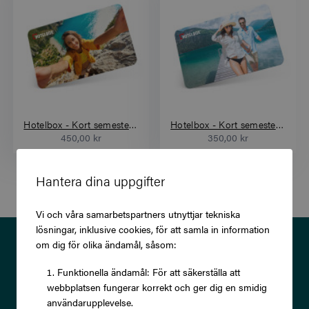
Hotelbox - Kort semester för två (3 nätter)
Hotelbox - Kort semester för två (2 nätter)
450,00 kr
350,00 kr
Hantera dina uppgifter
Vi och våra samarbetspartners utnyttjar tekniska
lösningar, inklusive cookies, för att samla in information
Prenumerera på vårt nyhetsbrev
om dig för olika ändamål, såsom:
och ta del av exklusiva
Funktionella ändamål: För att säkerställa att
webbplatsen fungerar korrekt och ger dig en smidig
erbjudanden och rabatter!
användarupplevelse.