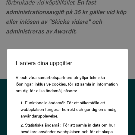
förbrukade vid köptillfället.
En fast
administrationsavgift på 35 kr gäller vid köp
eller inlösen av "Skicka vidare" och
administreras av Awardit.
Hantera dina uppgifter
Vi och våra samarbetspartners utnyttjar tekniska
lösningar, inklusive cookies, för att samla in information
Prenumerera på vårt nyhetsbrev
om dig för olika ändamål, såsom:
och ta del av exklusiva
Funktionella ändamål: För att säkerställa att
webbplatsen fungerar korrekt och ger dig en smidig
erbjudanden och rabatter!
användarupplevelse.
Statistiska ändamål: För att samla in data om hur
besökare använder webbplatsen och för att skapa