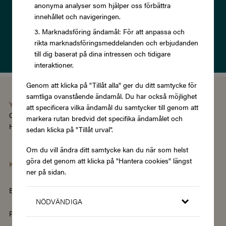
anonyma analyser som hjälper oss förbättra
innehållet och navigeringen.
Prenumerera
Marknadsföring ändamål: För att anpassa och
rikta marknadsföringsmeddelanden och erbjudanden
Läs om vår
Integritetspolicy
till dig baserat på dina intressen och tidigare
interaktioner.
Genom att klicka på "Tillåt alla" ger du ditt samtycke för
samtliga ovanstående ändamål. Du har också möjlighet
You're using the Swedish version of Zupergift
att specificera vilka ändamål du samtycker till genom att
Change language/region
markera rutan bredvid det specifika ändamålet och
Hantera cookies
|
Köpvillkor
|
Tillgänglighet
sedan klicka på "Tillåt urval".
Om du vill ändra ditt samtycke kan du när som helst
göra det genom att klicka på "Hantera cookies" längst
Kategorier
ner på sidan.
Barn & Baby
Böcker & Magasin
NÖDVÄNDIGA
Fordon & Transport
Friskvård