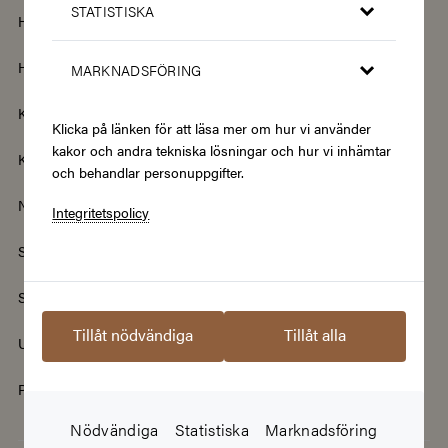
STATISTISKA
Hem & Trädgård
Hemelektronik
Hotell & Resor
Hållbarhet & Second Hand
MARKNADSFÖRING
Kläder & Accessoarer
Kultur & Nöje
Klicka på länken för att läsa mer om hur vi använder
kakor och andra tekniska lösningar och hur vi inhämtar
Kurser
Mat & Dryck
och behandlar personuppgifter.
Nyheter
Renovering & Bygg
Integritetspolicy
Skönhet & Hälsa
Smycken & Klockor
Sport & Fritid
Streamingtjänster
Tillåt nödvändiga
Tillåt alla
Upplevelser
Välgörenhet
Populära presentkort
Nödvändiga
Statistiska
Marknadsföring