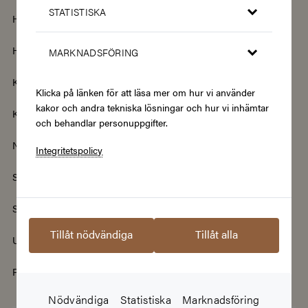
STATISTISKA
Hem & Trädgård
Hemelektronik
Hotell & Resor
Hållbarhet & Second Hand
MARKNADSFÖRING
Kläder & Accessoarer
Kultur & Nöje
Klicka på länken för att läsa mer om hur vi använder
kakor och andra tekniska lösningar och hur vi inhämtar
Kurser
Mat & Dryck
och behandlar personuppgifter.
Nyheter
Renovering & Bygg
Integritetspolicy
Skönhet & Hälsa
Smycken & Klockor
Sport & Fritid
Streamingtjänster
Tillåt nödvändiga
Tillåt alla
Upplevelser
Välgörenhet
Populära presentkort
Nödvändiga
Statistiska
Marknadsföring