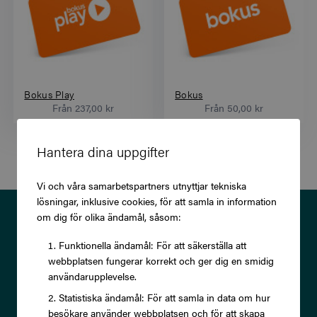
Bokus Play
Bokus
Från
237,00 kr
Från
50,00 kr
Hantera dina uppgifter
Vi och våra samarbetspartners utnyttjar tekniska
lösningar, inklusive cookies, för att samla in information
Prenumerera på vårt nyhetsbrev
om dig för olika ändamål, såsom:
och ta del av exklusiva
Funktionella ändamål: För att säkerställa att
webbplatsen fungerar korrekt och ger dig en smidig
erbjudanden och rabatter!
användarupplevelse.
Statistiska ändamål: För att samla in data om hur
besökare använder webbplatsen och för att skapa