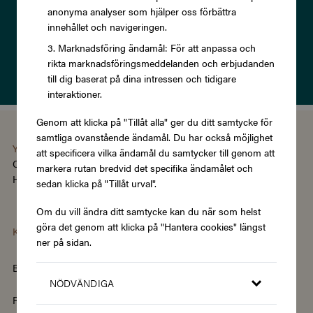
anonyma analyser som hjälper oss förbättra
innehållet och navigeringen.
Prenumerera
Marknadsföring ändamål: För att anpassa och
rikta marknadsföringsmeddelanden och erbjudanden
Läs om vår
Integritetspolicy
till dig baserat på dina intressen och tidigare
interaktioner.
Genom att klicka på "Tillåt alla" ger du ditt samtycke för
samtliga ovanstående ändamål. Du har också möjlighet
You're using the Swedish version of Zupergift
att specificera vilka ändamål du samtycker till genom att
Change language/region
markera rutan bredvid det specifika ändamålet och
Hantera cookies
|
Köpvillkor
|
Tillgänglighet
sedan klicka på "Tillåt urval".
Om du vill ändra ditt samtycke kan du när som helst
göra det genom att klicka på "Hantera cookies" längst
Kategorier
ner på sidan.
Barn & Baby
Böcker & Magasin
NÖDVÄNDIGA
Fordon & Transport
Friskvård