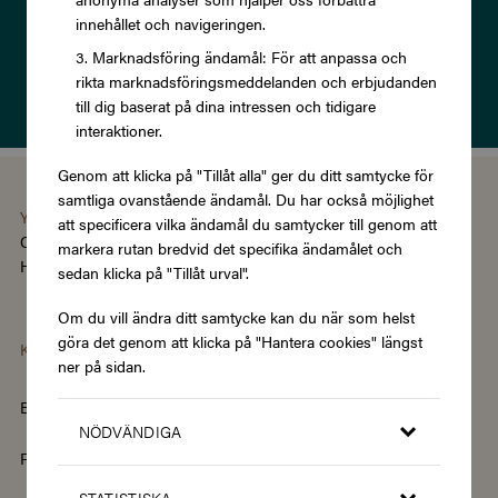
innehållet och navigeringen.
Prenumerera
Marknadsföring ändamål: För att anpassa och
rikta marknadsföringsmeddelanden och erbjudanden
Läs om vår
Integritetspolicy
till dig baserat på dina intressen och tidigare
interaktioner.
Genom att klicka på "Tillåt alla" ger du ditt samtycke för
samtliga ovanstående ändamål. Du har också möjlighet
You're using the Swedish version of Zupergift
att specificera vilka ändamål du samtycker till genom att
Change language/region
markera rutan bredvid det specifika ändamålet och
Hantera cookies
|
Köpvillkor
|
Tillgänglighet
sedan klicka på "Tillåt urval".
Om du vill ändra ditt samtycke kan du när som helst
göra det genom att klicka på "Hantera cookies" längst
Kategorier
ner på sidan.
Barn & Baby
Böcker & Magasin
NÖDVÄNDIGA
Fordon & Transport
Friskvård
STATISTISKA