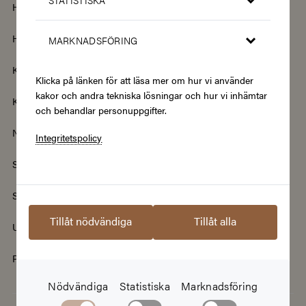
Hem & Trädgård
Hemelektronik
Hotell & Resor
Hållbarhet & Second Hand
MARKNADSFÖRING
Kläder & Accessoarer
Kultur & Nöje
Klicka på länken för att läsa mer om hur vi använder
kakor och andra tekniska lösningar och hur vi inhämtar
Kurser
Mat & Dryck
och behandlar personuppgifter.
Nyheter
Renovering & Bygg
Integritetspolicy
Skönhet & Hälsa
Smycken & Klockor
Sport & Fritid
Streamingtjänster
Tillåt nödvändiga
Tillåt alla
Upplevelser
Välgörenhet
Populära presentkort
Nödvändiga
Statistiska
Marknadsföring