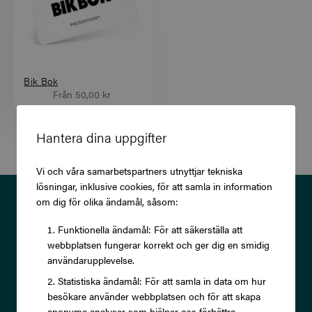
Bik Bok
Från
50,00 kr
Hantera dina uppgifter
Vi och våra samarbetspartners utnyttjar tekniska
lösningar, inklusive cookies, för att samla in information
Prenumerera på vårt nyhetsbrev
om dig för olika ändamål, såsom:
och ta del av exklusiva
Funktionella ändamål: För att säkerställa att
webbplatsen fungerar korrekt och ger dig en smidig
erbjudanden och rabatter!
användarupplevelse.
Statistiska ändamål: För att samla in data om hur
besökare använder webbplatsen och för att skapa
anonyma analyser som hjälper oss förbättra