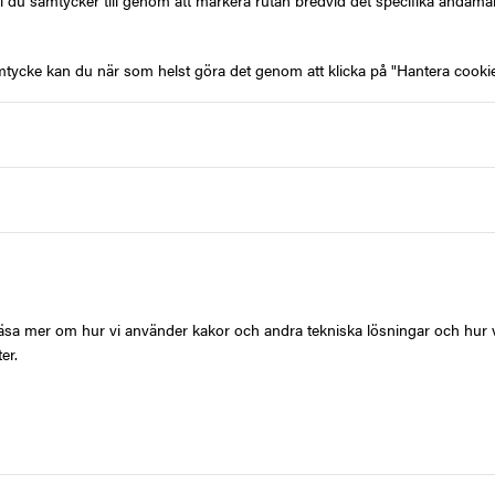
l du samtycker till genom att markera rutan bredvid det specifika ändamå
mtycke kan du när som helst göra det genom att klicka på "Hantera cookie
600 kr
900 kr
G
2 000 kr
t läsa mer om hur vi använder kakor och andra tekniska lösningar och hur 
er.