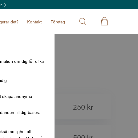
r
gerar det?
Kontakt
Företag
rmation om dig för olika
idig
att skapa anonyma
200 kr
250 kr
nden till dig baserat
kså möjlighet att
400 kr
500 kr