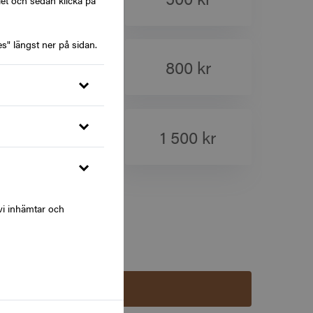
let och sedan klicka på
s" längst ner på sidan.
700 kr
800 kr
1 000 kr
1 500 kr
vi inhämtar och
Lägg i varukorg