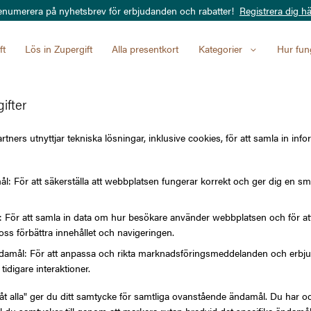
enumerera på nyhetsbrev för erbjudanden och rabatter!
Registrera dig hä
ft
Lös in Zupergift
Alla presentkort
Kategorier
Hur fun
ifter
Indiska
tners utnyttjar tekniska lösningar, inklusive cookies, för att samla in info
l: För att säkerställa att webbplatsen fungerar korrekt och ger dig en sm
VÄRDE
l: För att samla in data om hur besökare använder webbplatsen och för 
oss förbättra innehållet och navigeringen.
100 kr
amål: För att anpassa och rikta marknadsföringsmeddelanden och erbjuda
tidigare interaktioner.
låt alla" ger du ditt samtycke för samtliga ovanstående ändamål. Du har oc
300 kr