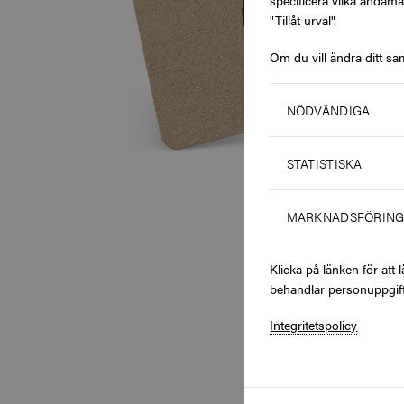
specificera vilka ändamå
"Tillåt urval".
Om du vill ändra ditt sa
NÖDVÄNDIGA
STATISTISKA
MARKNADSFÖRIN
Klicka på länken för at
behandlar personuppgift
Integritetspolicy