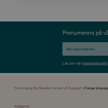
Prenumerera på vår
Läs om vår
Integritetspolic
You're using the Swedish version of Zupergift
Change languag
Kategorier