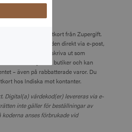
d ett Indiska presentkort från Zupergift.
line och får värdekoden direkt via e-post,
rebefordra den eller skriva ut som
ler i Indiskas fysiska butiker och kan
ntet – även på rabbatterade varor. Du
ntkort hos Indiska mot kontanter.
t. Digital(a) värdekod(er) levereras via e-
ätten inte gäller för beställningar av
då koderna anses förbrukade vid