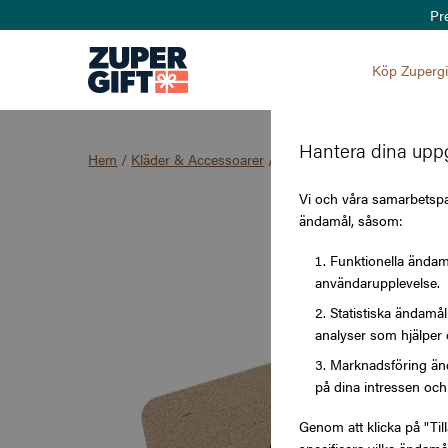
Pr
Köp Zupergi
Hantera dina uppg
Hem
/
Kläder & Accessoarer
/
Indiska
Vi och våra samarbetspar
ändamål, såsom:
Funktionella ändamå
användarupplevelse.
Statistiska ändamå
analyser som hjälper 
Marknadsföring änd
på dina intressen och 
Genom att klicka på "Til