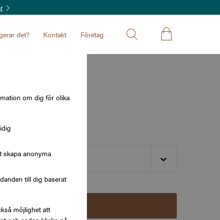
r
gerar det?
Kontakt
Företag
tyska
rmation om dig för olika
idig
att skapa anonyma
nden till dig baserat
Lägg i varukorg
kså möjlighet att