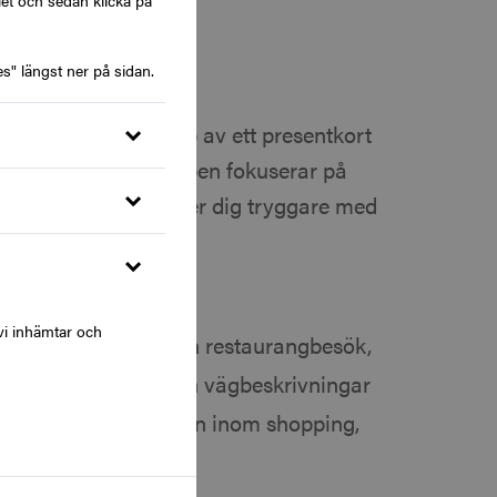
let och sedan klicka på
s" längst ner på sidan.
emestern med hjälp av ett presentkort
er via Zupergift. Appen fokuserar på
 uttal så att du känner dig tryggare med
 tre olika nivåer:
vi inhämtar och
äcker hälsningar och restaurangbesök,
ar vardagsfraser och vägbeskrivningar
 olika ämnesområden inom shopping,