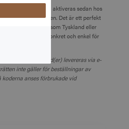
l din e-postadress och aktiveras sedan hos
en valda nivån i kursen. Det är ett perfekt
ör en vistelse i länder som Tyskland eller
åkinlärningen både konkret och enkel för
t. Digital(a) värdekod(er) levereras via e-
ätten inte gäller för beställningar av
då koderna anses förbrukade vid