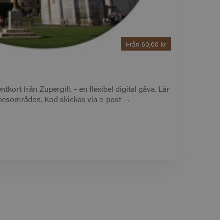
Från
60,00 kr
ntkort från Zupergift – en flexibel digital gåva. Lär
ämnesområden. Kod skickas via e-post →