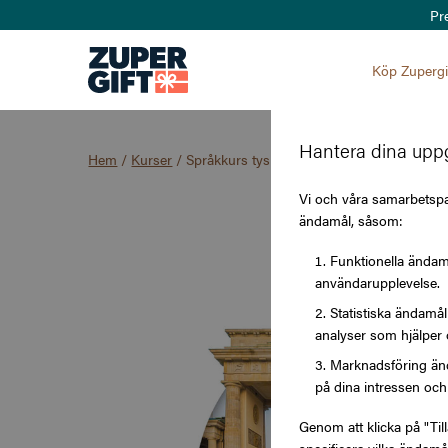
Pr
Köp Zupergi
Hantera dina uppg
Hem
/
Kurser
/
Språkkurs tyska
Vi och våra samarbetspar
ändamål, såsom:
Funktionella ändamå
användarupplevelse.
Statistiska ändamå
analyser som hjälper 
Marknadsföring änd
på dina intressen och 
Genom att klicka på "Til