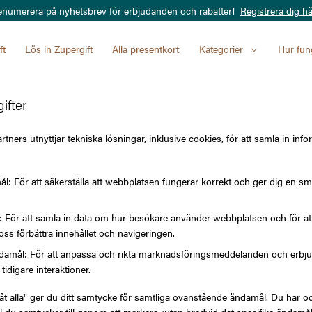
enumerera på nyhetsbrev för erbjudanden och rabatter!
Registrera dig hä
ft
Lös in Zupergift
Alla presentkort
Kategorier
Hur fun
ifter
Språkkurs 
tners utnyttjar tekniska lösningar, inklusive cookies, för att samla in info
l: För att säkerställa att webbplatsen fungerar korrekt och ger dig en sm
SVÅRIGHETSGRAD
l: För att samla in data om hur besökare använder webbplatsen och för 
Budget edition
oss förbättra innehållet och navigeringen.
amål: För att anpassa och rikta marknadsföringsmeddelanden och erbjuda
tidigare interaktioner.
låt alla" ger du ditt samtycke för samtliga ovanstående ändamål. Du har oc