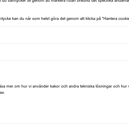
l du samtycker till genom att markera rutan bredvid det specifika ändamå
mtycke kan du när som helst göra det genom att klicka på "Hantera cookie
Produktbeskrivning
Lär dig kommunicera på s
på uTalks tyska språkkurs
praktiska ord och korrekt
språket.
G
Välj ett presentkort från
t läsa mer om hur vi använder kakor och andra tekniska lösningar och hur 
Enkel & Snabb
som t
er.
Standard
som omfatt
Exklusiv
med över 50
hälsa och teknik.
Leverans