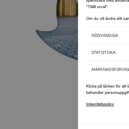
specificera vilka ändamå
"Tillåt urval".
Om du vill ändra ditt sa
NÖDVÄNDIGA
STATISTISKA
MARKNADSFÖRIN
Klicka på länken för at
behandlar personuppgift
Integritetspolicy