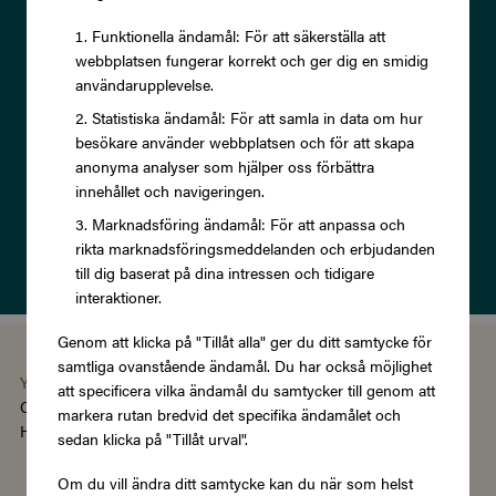
och ta del av exklusiva
Funktionella ändamål: För att säkerställa att
webbplatsen fungerar korrekt och ger dig en smidig
erbjudanden och rabatter!
användarupplevelse.
Statistiska ändamål: För att samla in data om hur
besökare använder webbplatsen och för att skapa
anonyma analyser som hjälper oss förbättra
innehållet och navigeringen.
Prenumerera
Marknadsföring ändamål: För att anpassa och
rikta marknadsföringsmeddelanden och erbjudanden
Läs om vår
Integritetspolicy
till dig baserat på dina intressen och tidigare
interaktioner.
Genom att klicka på "Tillåt alla" ger du ditt samtycke för
samtliga ovanstående ändamål. Du har också möjlighet
You're using the Swedish version of Zupergift
att specificera vilka ändamål du samtycker till genom att
Change language/region
markera rutan bredvid det specifika ändamålet och
Hantera cookies
|
Köpvillkor
|
Tillgänglighet
sedan klicka på "Tillåt urval".
Om du vill ändra ditt samtycke kan du när som helst