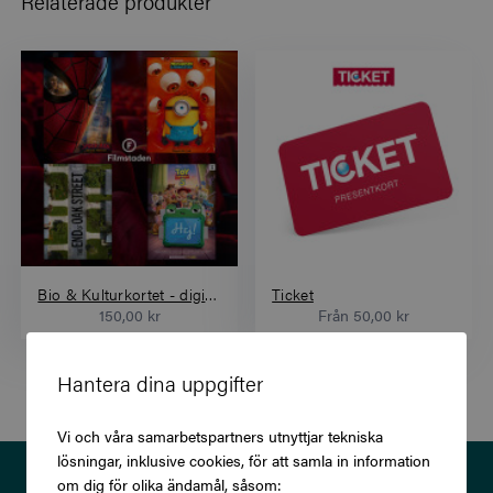
Relaterade produkter
Bio & Kulturkortet - digital värdekod
Ticket
150,00 kr
Från
50,00 kr
Hantera dina uppgifter
Vi och våra samarbetspartners utnyttjar tekniska
lösningar, inklusive cookies, för att samla in information
Prenumerera på vårt nyhetsbrev
om dig för olika ändamål, såsom: