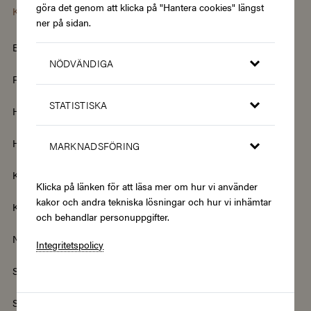
göra det genom att klicka på "Hantera cookies" längst
Kategorier
ner på sidan.
Barn & Baby
Böcker & Magasin
NÖDVÄNDIGA
Fordon & Transport
Friskvård
STATISTISKA
Hem & Trädgård
Hemelektronik
Hotell & Resor
Hållbarhet & Second Hand
MARKNADSFÖRING
Kläder & Accessoarer
Kultur & Nöje
Klicka på länken för att läsa mer om hur vi använder
kakor och andra tekniska lösningar och hur vi inhämtar
Kurser
Mat & Dryck
och behandlar personuppgifter.
Nyheter
Renovering & Bygg
Integritetspolicy
Skönhet & Hälsa
Smycken & Klockor
Sport & Fritid
Streamingtjänster