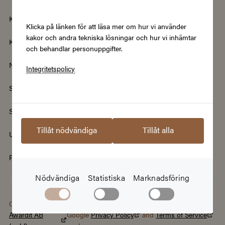
Kläder & Accessoarer
Kultur & Nöje
Klicka på länken för att läsa mer om hur vi använder
kakor och andra tekniska lösningar och hur vi inhämtar
Kurser
Mat & Dryck
och behandlar personuppgifter.
Nyheter
Renovering & Bygg
Integritetspolicy
Skönhet & Hälsa
Smycken & Klockor
Sport & Fritid
Streamingtjänster
Tillåt nödvändiga
Tillåt alla
Upplevelser
Välgörenhet
Populära presentkort
Nödvändiga
Statistiska
Marknadsföring
Copyright © 2026
This site is protected by reCAPTCHA and the
Awardit AB
Google
Privacy Policy
and
Terms of Service