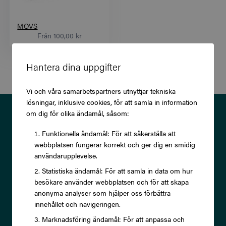
MOVS
Från
100,00 kr
Hantera dina uppgifter
Vi och våra samarbetspartners utnyttjar tekniska
lösningar, inklusive cookies, för att samla in information
Prenumerera på vårt nyhetsbrev
om dig för olika ändamål, såsom:
och ta del av exklusiva
Funktionella ändamål: För att säkerställa att
webbplatsen fungerar korrekt och ger dig en smidig
erbjudanden och rabatter!
användarupplevelse.
Statistiska ändamål: För att samla in data om hur
besökare använder webbplatsen och för att skapa
anonyma analyser som hjälper oss förbättra
innehållet och navigeringen.
Prenumerera
Marknadsföring ändamål: För att anpassa och