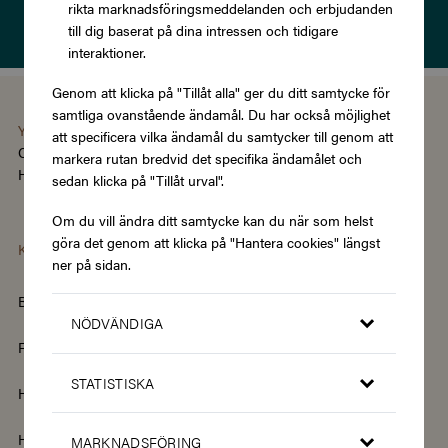
rikta marknadsföringsmeddelanden och erbjudanden
Läs om vår
Integritetspolicy
till dig baserat på dina intressen och tidigare
interaktioner.
Genom att klicka på "Tillåt alla" ger du ditt samtycke för
samtliga ovanstående ändamål. Du har också möjlighet
You're using the Swedish version of Zupergift
att specificera vilka ändamål du samtycker till genom att
Change language/region
markera rutan bredvid det specifika ändamålet och
Hantera cookies
|
Köpvillkor
|
Tillgänglighet
sedan klicka på "Tillåt urval".
Om du vill ändra ditt samtycke kan du när som helst
göra det genom att klicka på "Hantera cookies" längst
Kategorier
ner på sidan.
Barn & Baby
Böcker & Magasin
NÖDVÄNDIGA
Fordon & Transport
Friskvård
STATISTISKA
Hem & Trädgård
Hemelektronik
Hotell & Resor
Hållbarhet & Second Hand
MARKNADSFÖRING