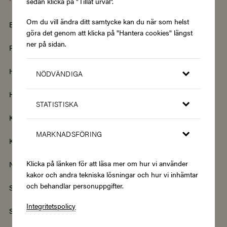
sedan klicka på "Tillåt urval".
Om du vill ändra ditt samtycke kan du när som helst
Barn & Baby
Böcker & Magasin
göra det genom att klicka på "Hantera cookies" längst
ner på sidan.
Fordon & Transport
Friskvård
Hem & Trädgård
Hemelektronik
NÖDVÄNDIGA
Hotell & Resor
Hållbarhet & Second Hand
STATISTISKA
Kläder & Accessoarer
Kultur & Nöje
MARKNADSFÖRING
Kurser
Mat & Dryck
Klicka på länken för att läsa mer om hur vi använder
Nyheter
Renovering & Bygg
kakor och andra tekniska lösningar och hur vi inhämtar
och behandlar personuppgifter.
Skönhet & Hälsa
Smycken & Klockor
Integritetspolicy
Sport & Fritid
Streamingtjänster