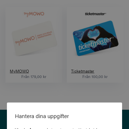
MyMOWO
Ticketmaster
Från
179,00 kr
Från
100,00 kr
Hantera dina uppgifter
Prenumerera på vårt nyhetsbrev