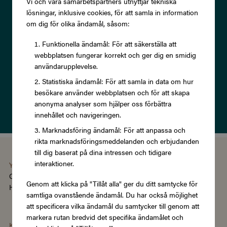
Vi och våra samarbetspartners utnyttjar tekniska
och ta del av exklusiva
lösningar, inklusive cookies, för att samla in information
erbjudanden och rabatter!
om dig för olika ändamål, såsom:
Funktionella ändamål: För att säkerställa att
webbplatsen fungerar korrekt och ger dig en smidig
användarupplevelse.
Statistiska ändamål: För att samla in data om hur
Prenumerera
besökare använder webbplatsen och för att skapa
anonyma analyser som hjälper oss förbättra
Läs om vår
Integritetspolicy
innehållet och navigeringen.
Marknadsföring ändamål: För att anpassa och
rikta marknadsföringsmeddelanden och erbjudanden
till dig baserat på dina intressen och tidigare
interaktioner.
You're using the Swedish version of Zupergift
Change language/region
Genom att klicka på "Tillåt alla" ger du ditt samtycke för
Hantera cookies
|
Köpvillkor
|
Tillgänglighet
samtliga ovanstående ändamål. Du har också möjlighet
att specificera vilka ändamål du samtycker till genom att
markera rutan bredvid det specifika ändamålet och
Kategorier