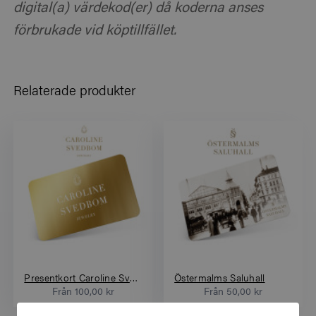
digital(a) värdekod(er) då koderna anses
förbrukade vid köptillfället.
Relaterade produkter
Presentkort Caroline Svedbom
Östermalms Saluhall
Från
100,00 kr
Från
50,00 kr