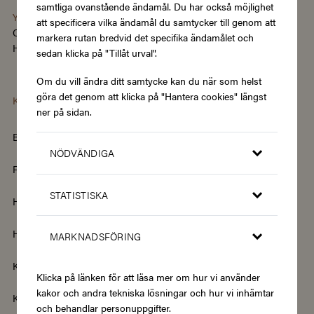
samtliga ovanstående ändamål. Du har också möjlighet
You're using the Swedish version of Zupergift
att specificera vilka ändamål du samtycker till genom att
Change language/region
markera rutan bredvid det specifika ändamålet och
Hantera cookies
|
Köpvillkor
|
Tillgänglighet
sedan klicka på "Tillåt urval".
Om du vill ändra ditt samtycke kan du när som helst
göra det genom att klicka på "Hantera cookies" längst
Kategorier
ner på sidan.
Barn & Baby
Böcker & Magasin
NÖDVÄNDIGA
Fordon & Transport
Friskvård
STATISTISKA
Hem & Trädgård
Hemelektronik
Hotell & Resor
Hållbarhet & Second Hand
MARKNADSFÖRING
Kläder & Accessoarer
Kultur & Nöje
Klicka på länken för att läsa mer om hur vi använder
kakor och andra tekniska lösningar och hur vi inhämtar
Kurser
Mat & Dryck
och behandlar personuppgifter.