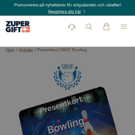
Prenumerera på nyhetsbrev för erbjudanden och rabatter!
Registrera dig här
Hem
/
Nyheter
/
Presentkort SBHF Bowling