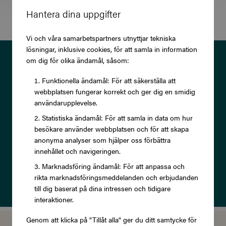
Hantera dina uppgifter
Vi och våra samarbetspartners utnyttjar tekniska
lösningar, inklusive cookies, för att samla in information
Prenumerera på vårt nyhetsbrev
om dig för olika ändamål, såsom:
och ta del av exklusiva
Funktionella ändamål: För att säkerställa att
webbplatsen fungerar korrekt och ger dig en smidig
erbjudanden och rabatter!
användarupplevelse.
Statistiska ändamål: För att samla in data om hur
besökare använder webbplatsen och för att skapa
anonyma analyser som hjälper oss förbättra
innehållet och navigeringen.
Prenumerera
Marknadsföring ändamål: För att anpassa och
rikta marknadsföringsmeddelanden och erbjudanden
Läs om vår
Integritetspolicy
till dig baserat på dina intressen och tidigare
interaktioner.
Genom att klicka på "Tillåt alla" ger du ditt samtycke för