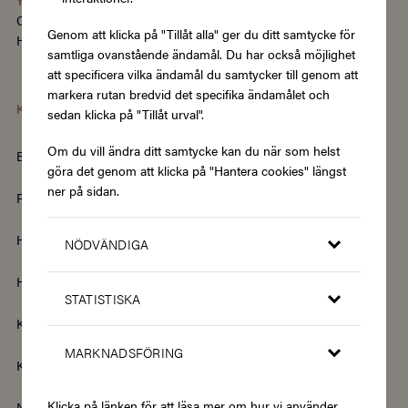
Change language/region
Genom att klicka på "Tillåt alla" ger du ditt samtycke för
Hantera cookies
|
Köpvillkor
|
Tillgänglighet
samtliga ovanstående ändamål. Du har också möjlighet
att specificera vilka ändamål du samtycker till genom att
markera rutan bredvid det specifika ändamålet och
Kategorier
sedan klicka på "Tillåt urval".
Om du vill ändra ditt samtycke kan du när som helst
Barn & Baby
Böcker & Magasin
göra det genom att klicka på "Hantera cookies" längst
ner på sidan.
Fordon & Transport
Friskvård
Hem & Trädgård
Hemelektronik
NÖDVÄNDIGA
Hotell & Resor
Hållbarhet & Second Hand
STATISTISKA
Kläder & Accessoarer
Kultur & Nöje
MARKNADSFÖRING
Kurser
Mat & Dryck
Klicka på länken för att läsa mer om hur vi använder
Nyheter
Renovering & Bygg