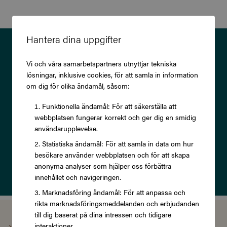
Hantera dina uppgifter
Prenumerera på vårt nyhetsbrev
Vi och våra samarbetspartners utnyttjar tekniska
och ta del av exklusiva
lösningar, inklusive cookies, för att samla in information
erbjudanden och rabatter!
om dig för olika ändamål, såsom:
Funktionella ändamål: För att säkerställa att
webbplatsen fungerar korrekt och ger dig en smidig
användarupplevelse.
Statistiska ändamål: För att samla in data om hur
Prenumerera
besökare använder webbplatsen och för att skapa
anonyma analyser som hjälper oss förbättra
Läs om vår
Integritetspolicy
innehållet och navigeringen.
Marknadsföring ändamål: För att anpassa och
rikta marknadsföringsmeddelanden och erbjudanden
till dig baserat på dina intressen och tidigare
interaktioner.
You're using the Swedish version of Zupergift