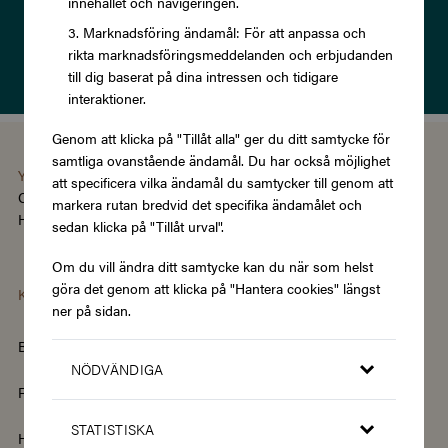
innehållet och navigeringen.
Prenumerera
Marknadsföring ändamål: För att anpassa och
rikta marknadsföringsmeddelanden och erbjudanden
Läs om vår
Integritetspolicy
till dig baserat på dina intressen och tidigare
interaktioner.
Genom att klicka på "Tillåt alla" ger du ditt samtycke för
samtliga ovanstående ändamål. Du har också möjlighet
You're using the Swedish version of Zupergift
att specificera vilka ändamål du samtycker till genom att
Change language/region
markera rutan bredvid det specifika ändamålet och
Hantera cookies
|
Köpvillkor
|
Tillgänglighet
sedan klicka på "Tillåt urval".
Om du vill ändra ditt samtycke kan du när som helst
göra det genom att klicka på "Hantera cookies" längst
Kategorier
ner på sidan.
Barn & Baby
Böcker & Magasin
NÖDVÄNDIGA
Fordon & Transport
Friskvård
STATISTISKA
Hem & Trädgård
Hemelektronik