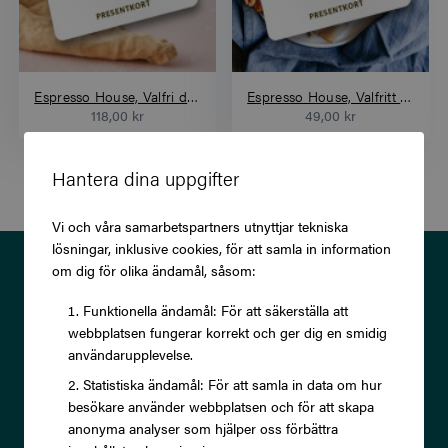
Espresso House, Valfri dryck+valfritt bakverk
Espresso House, Valfritt bakverk
118,00 kr
49,00 kr
Hantera dina uppgifter
Vi och våra samarbetspartners utnyttjar tekniska
lösningar, inklusive cookies, för att samla in information
Prenumerera på vårt nyhetsbrev
om dig för olika ändamål, såsom:
och ta del av exklusiva
Funktionella ändamål: För att säkerställa att
webbplatsen fungerar korrekt och ger dig en smidig
erbjudanden och rabatter!
användarupplevelse.
Statistiska ändamål: För att samla in data om hur
besökare använder webbplatsen och för att skapa
anonyma analyser som hjälper oss förbättra