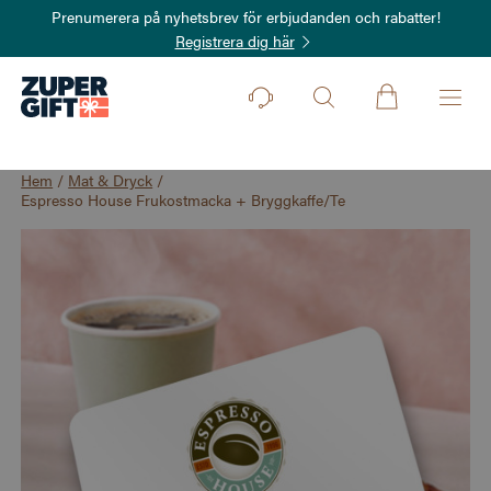
Prenumerera på nyhetsbrev för erbjudanden och rabatter!
Registrera dig här
Hem
/
Mat & Dryck
/
Espresso House Frukostmacka + Bryggkaffe/Te