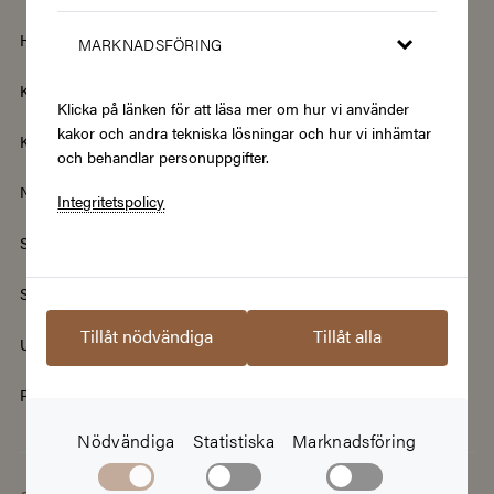
Hotell & Resor
Hållbarhet & Second Hand
MARKNADSFÖRING
Kläder & Accessoarer
Kultur & Nöje
Klicka på länken för att läsa mer om hur vi använder
kakor och andra tekniska lösningar och hur vi inhämtar
Kurser
Mat & Dryck
och behandlar personuppgifter.
Nyheter
Renovering & Bygg
Integritetspolicy
Skönhet & Hälsa
Smycken & Klockor
Sport & Fritid
Streamingtjänster
Tillåt nödvändiga
Tillåt alla
Upplevelser
Välgörenhet
Populära presentkort
Nödvändiga
Statistiska
Marknadsföring