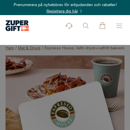
Prenumerera på nyhetsbrev för erbjudanden och rabatter!
Registrera dig här
Hem
/
Mat & Dryck
/
Espresso House, Valfri dryck+valfritt bakverk