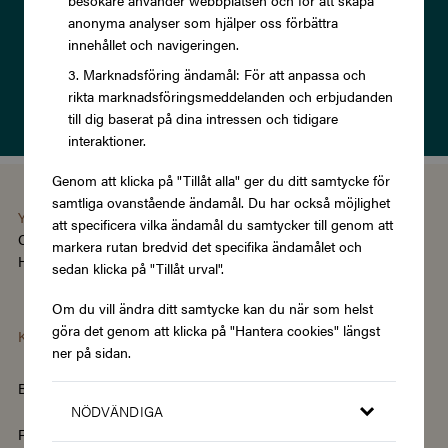
besökare använder webbplatsen och för att skapa
anonyma analyser som hjälper oss förbättra
innehållet och navigeringen.
Prenumerera
Marknadsföring ändamål: För att anpassa och
rikta marknadsföringsmeddelanden och erbjudanden
Läs om vår
Integritetspolicy
till dig baserat på dina intressen och tidigare
interaktioner.
Genom att klicka på "Tillåt alla" ger du ditt samtycke för
samtliga ovanstående ändamål. Du har också möjlighet
You're using the Swedish version of Zupergift
att specificera vilka ändamål du samtycker till genom att
Change language/region
markera rutan bredvid det specifika ändamålet och
Hantera cookies
|
Köpvillkor
|
Tillgänglighet
sedan klicka på "Tillåt urval".
Om du vill ändra ditt samtycke kan du när som helst
göra det genom att klicka på "Hantera cookies" längst
Kategorier
ner på sidan.
Barn & Baby
Böcker & Magasin
NÖDVÄNDIGA
Fordon & Transport
Friskvård