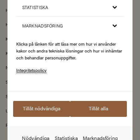
STATISTISKA
Hem & Trädgård
Hemelektronik
Hotell & Resor
Hållbarhet & Second Hand
MARKNADSFÖRING
Kläder & Accessoarer
Kultur & Nöje
Klicka på länken för att läsa mer om hur vi använder
kakor och andra tekniska lösningar och hur vi inhämtar
Kurser
Mat & Dryck
och behandlar personuppgifter.
Nyheter
Renovering & Bygg
Integritetspolicy
Skönhet & Hälsa
Smycken & Klockor
Sport & Fritid
Streamingtjänster
Tillåt nödvändiga
Tillåt alla
Upplevelser
Välgörenhet
Populära presentkort
Nödvändiga
Statistiska
Marknadsföring