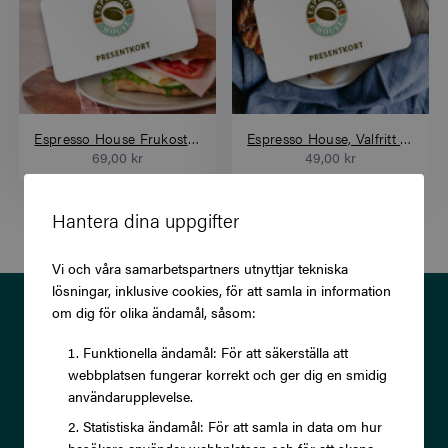
Espresso House Frukostmacka + Bryggkaffe/Te
Espresso House, Valfritt bakverk
69,00 kr
49,00 kr
Hantera dina uppgifter
Vi och våra samarbetspartners utnyttjar tekniska
lösningar, inklusive cookies, för att samla in information
Prenumerera på vårt nyhetsbrev
om dig för olika ändamål, såsom:
och ta del av exklusiva
Funktionella ändamål: För att säkerställa att
webbplatsen fungerar korrekt och ger dig en smidig
erbjudanden och rabatter!
användarupplevelse.
Statistiska ändamål: För att samla in data om hur